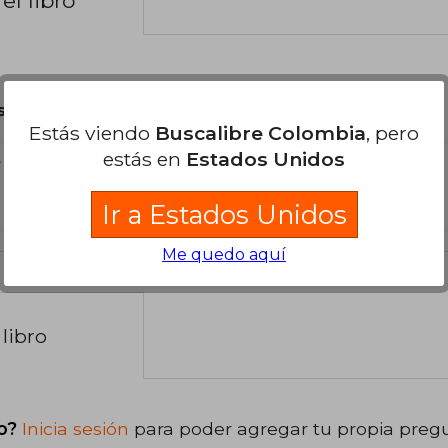
el libro
son Originales.
Estás viendo
Buscalibre Colombia
, pero
estás en
Estados Unidos
?
Ir a Estados Unidos
Me quedo aquí
libro
o?
Inicia sesión
para poder agregar tu propia preg