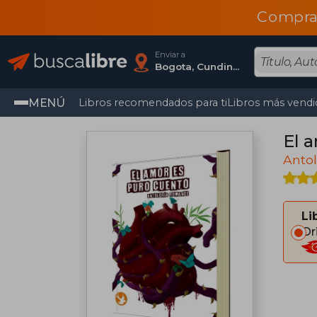
Compra
Enviar a
Bogota, Cundinamarca
MENÚ
Libros recomendados para ti
Libros más vendi
El 
Antol
Li
Or