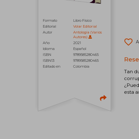
Formato
Libro Físico
Editorial
Volar Editorial
Autor
Antología (Varios
Autores)
A
Año
2021
Idioma
Español
ISBN
9789585280465
Rese
ISBN13
9789585280465
Editado en
Colombia
Tan d
corru
¿Puede
esta 