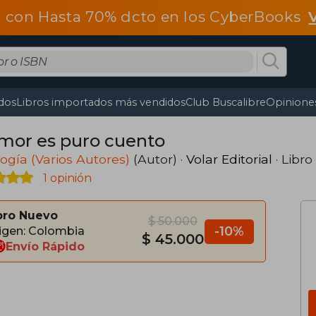
 con Hasta 70% dcto en los CyberBooks
dos
Libros importados más vendidos
Club Buscalibre
Opiniones
amor es puro cuento
ogía (Varios Autores)
(Autor) ·
Volar Editorial
· Libro
1 opinión
bro Nuevo
$ 50.000
-10%
igen: Colombia
$ 45.000
Envío Rápido