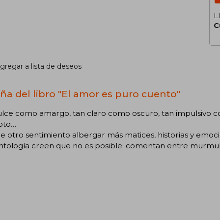
L
C
gregar a lista de deseos
ña del libro "El amor es puro cuento"
ulce como amargo, tan claro como oscuro, tan impulsivo 
pto…
 otro sentimiento albergar más matices, historias y emoci
antología creen que no es posible: comentan entre murmul