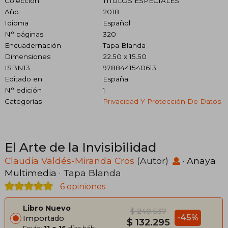
Colección
TÍTULOS ESPECIALES
Año
2018
Idioma
Español
N° páginas
320
Encuadernación
Tapa Blanda
Dimensiones
22.50 x 15.50
ISBN13
9788441540613
Editado en
España
N° edición
1
Categorías
Privacidad Y Protección De Datos
El Arte de la Invisibilidad
Claudia Valdés-Miranda Cros
(Autor)
·
Anaya
Multimedia
· Tapa Blanda
6 opiniones
Libro Nuevo
$ 240.537
-45%
Importado
$ 132.295
Envío:
11 a 16
días háb.