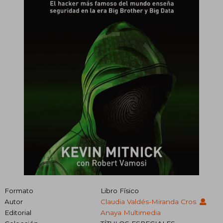
Formato
Libro Físico
Autor
Claudia Valdés-Miranda Cros
Editorial
Anaya Multimedia