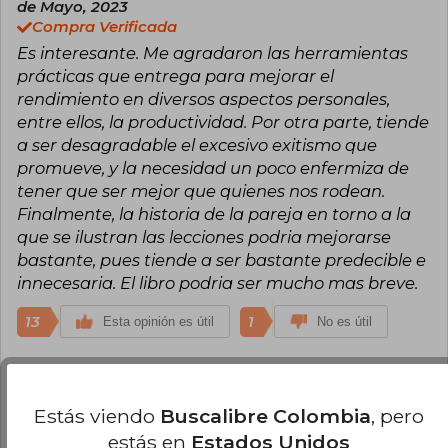
de Mayo, 2023
Compra Verificada
Es interesante. Me agradaron las herramientas
prácticas que entrega para mejorar el
rendimiento en diversos aspectos personales,
entre ellos, la productividad. Por otra parte, tiende
a ser desagradable el excesivo exitismo que
promueve, y la necesidad un poco enfermiza de
tener que ser mejor que quienes nos rodean.
Finalmente, la historia de la pareja en torno a la
que se ilustran las lecciones podria mejorarse
bastante, pues tiende a ser bastante predecible e
innecesaria. El libro podria ser mucho mas breve.
13
1
Esta opinión es útil
No es útil
Paula Rainao
Viernes 21 de Octubre,
2022
Estás viendo
Buscalibre Colombia
, pero
Compra Verificada
estás en
Estados Unidos
Es un libro interesante para aquellos que quieren