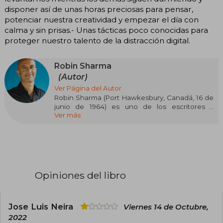
disponer así de unas horas preciosas para pensar,
potenciar nuestra creatividad y empezar el día con
calma y sin prisas.- Unas tácticas poco conocidas para
proteger nuestro talento de la distracción digital.
Robin Sharma
(Autor)
Ver Página del Autor
Robin Sharma (Port Hawkesbury, Canadá, 16 de
junio de 1964) es uno de los escritores y
Ver más
conferencistas más influyentes en liderazgo y
desarrollo personal a nivel mundial. De
ascendencia india, estudió Derecho en la
Schulich School of Law de la Universidad de
Dalhousie y ejerció como abogado hasta los 25
años, cuando decidió abandonar su carrera para
dedicarse por completo a la escritura y la
Opiniones del libro
formación en liderazgo. Su salto a la fama llegó
con El monje que vendió su Ferrari (1997), una
fábula espiritual que se convirtió en un
fenómeno internacional y ha sido traducida a
Jose Luis Neira
Viernes 14 de Octubre,
más de 90 idiomas y dialectos, vendiendo
2022
millones de ejemplares en más de 75 países.