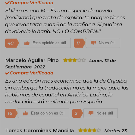
Compra Verificada
El libro es una M.... Es una especie de novela
A lo largo de su carrera, Sharma ha publicado
otros best sellers como El club de las 5 de la
(malísima) que trata de explicarte porque tienes
mañana (2018), El líder que no tenía cargo,
que levantarte a las 5 de la mañana. Si pudiera
Quién llorará cuando mueras, Guía de grandeza,
devolverlo lo haría. NO LO COMPREN!!!
El santo, el surfista y el CEO, y Cartas secretas
del monje que vendió su Ferrari,
40
11
Esta opinión es útil
No es útil
consolidándose como referente en hábitos,
disciplina y transformación personal. Sharma ha
vendido más de 20 millones de libros y ha sido
Marcelo Aguilar Pino
distinguido con reconocimientos como el
Lunes 12 de
Golden Gavel Award de Toastmasters
Septiembre, 2022
International. Elegido entre los cinco mejores
Compra Verificada
expertos en liderazgo global y en el Top 30 de
Es una edición más económica que la de Grijalbo,
Global Gurus Leadership Professionals, su
mensaje ha impactado a líderes, empresarios y
sin embargo, la traducción no es la mejor para los
lectores de todo el mundo.
hablantes de español en América Latina, la
traducción está realizada para España.
16
2
Esta opinión es útil
No es útil
Tomás Corominas Mancilla
Martes 23