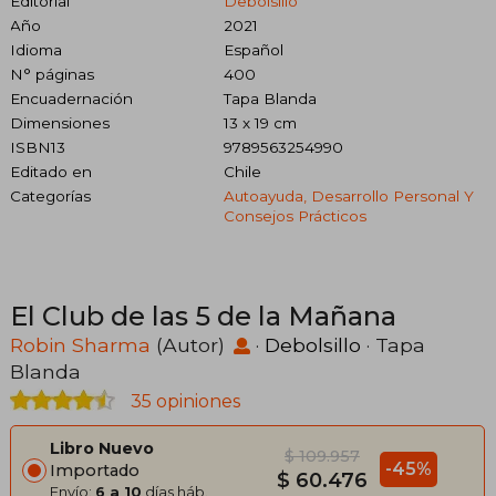
Editorial
Debolsillo
Año
2021
Idioma
Español
N° páginas
400
Encuadernación
Tapa Blanda
Dimensiones
13 x 19 cm
ISBN13
9789563254990
Editado en
Chile
Categorías
Autoayuda, Desarrollo Personal Y
Consejos Prácticos
El Club de las 5 de la Mañana
Robin Sharma
(Autor)
·
Debolsillo
· Tapa
Blanda
35 opiniones
Libro Nuevo
$ 109.957
-45%
Importado
$ 60.476
Envío:
6 a 10
días háb.