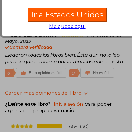
formar hábitos o que desean mejorar sus dias.
Ir a Estados Unidos
1
0
Esta opinión es útil
No es útil
Me quedo aquí
Mauro Labra Berrios
Miércoles 03 de
Mayo, 2023
Compra Verificada
Llegaron todos los libros bien. Éste aún no lo leo,
pero se que es bueno por las críticas que he visto.
0
0
Esta opinión es útil
No es útil
Cargar más opiniones del libro
¿Leíste este libro?
Inicia sesión
para poder
agregar tu propia evaluación
.
86% (30)