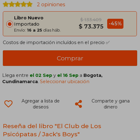
2 opiniones
Libro Nuevo
$ 133.409
-45%
Importado
$ 73.375
Envío:
16 a 25
días háb.
Costos de importación incluídos en el precio ✅
Comprar
Llega entre
el 02 Sep
y
el 16 Sep
a
Bogota,
Cundinamarca
.
Seleccionar ubicación
Agregar a lista de
Comparte y gana
deseos
dinero
Reseña del libro "El Club de Los
Psicópatas / Jack's Boys"