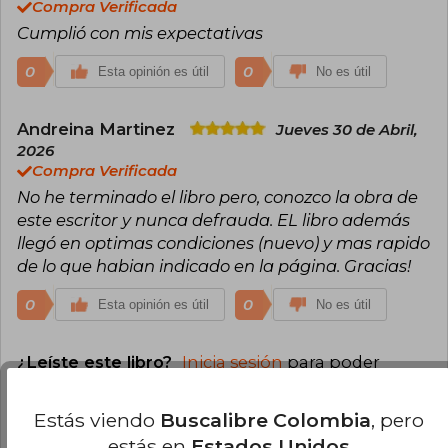
Compra Verificada
Cumplió con mis expectativas
0
0
Esta opinión es útil
No es útil
Andreina Martinez
Jueves 30 de Abril,
2026
Compra Verificada
No he terminado el libro pero, conozco la obra de
este escritor y nunca defrauda. EL libro además
llegó en optimas condiciones (nuevo) y mas rapido
de lo que habian indicado en la página. Gracias!
0
0
Esta opinión es útil
No es útil
¿Leíste este libro?
Inicia sesión
para poder
agregar tu propia evaluación
.
Estás viendo
Buscalibre Colombia
, pero
100% (2)
estás en
Estados Unidos