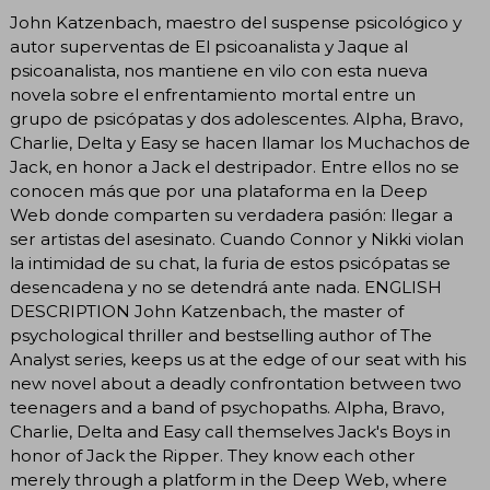
John Katzenbach, maestro del suspense psicológico y
autor superventas de El psicoanalista y Jaque al
psicoanalista, nos mantiene en vilo con esta nueva
novela sobre el enfrentamiento mortal entre un
grupo de psicópatas y dos adolescentes. Alpha, Bravo,
Charlie, Delta y Easy se hacen llamar los Muchachos de
Jack, en honor a Jack el destripador. Entre ellos no se
conocen más que por una plataforma en la Deep
Web donde comparten su verdadera pasión: llegar a
ser artistas del asesinato. Cuando Connor y Nikki violan
la intimidad de su chat, la furia de estos psicópatas se
desencadena y no se detendrá ante nada. ENGLISH
DESCRIPTION John Katzenbach, the master of
psychological thriller and bestselling author of The
Analyst series, keeps us at the edge of our seat with his
new novel about a deadly confrontation between two
teenagers and a band of psychopaths. Alpha, Bravo,
Charlie, Delta and Easy call themselves Jack's Boys in
honor of Jack the Ripper. They know each other
merely through a platform in the Deep Web, where