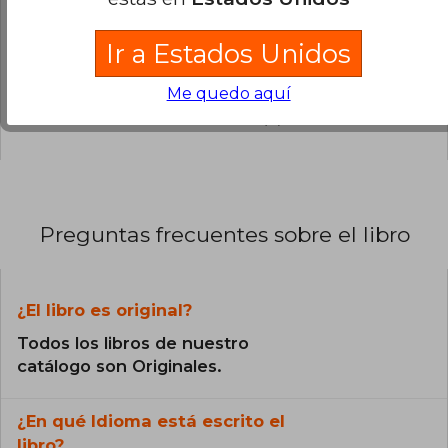
0% (0)
Ir a Estados Unidos
0% (0)
0% (0)
Me quedo aquí
0% (0)
Preguntas frecuentes sobre el libro
¿El libro es original?
Todos los libros de nuestro
catálogo son Originales.
¿En qué Idioma está escrito el
libro?