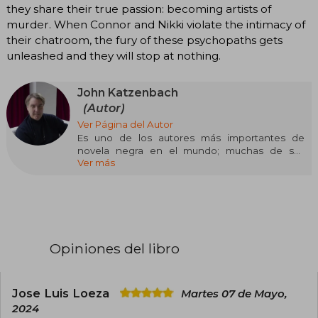
they share their true passion: becoming artists of
murder. When Connor and Nikki violate the intimacy of
their chatroom, the fury of these psychopaths gets
unleashed and they will stop at nothing.
John Katzenbach
(Autor)
Ver Página del Autor
Es uno de los autores más importantes de
novela negra en el mundo; muchas de sus
Ver más
novelas han sido adaptadas al cine y a la
televisión. Posee también una larga trayectoria
como periodista en temas judiciales. Después
del éxito de su novela El psicoanalista (más de
un millón y medio de ejemplares vendidos), su
secuela, Jaque al psicoanalista, va por el mismo
camino con más 150.000 ejemplares vendidos
Opiniones del libro
desde su publicación.
Jose Luis Loeza
Martes 07 de Mayo,
2024