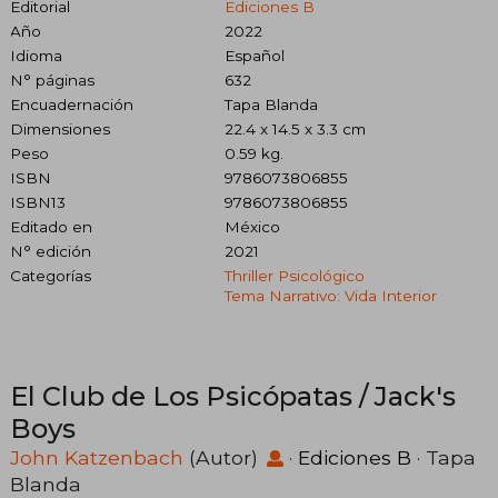
Editorial
Ediciones B
Año
2022
Idioma
Español
N° páginas
632
Encuadernación
Tapa Blanda
Dimensiones
22.4 x 14.5 x 3.3 cm
Peso
0.59 kg.
ISBN
9786073806855
ISBN13
9786073806855
Editado en
México
N° edición
2021
Categorías
Thriller Psicológico
Tema Narrativo: Vida Interior
El Club de Los Psicópatas / Jack's
Boys
John Katzenbach
(Autor)
·
Ediciones B
· Tapa
Blanda