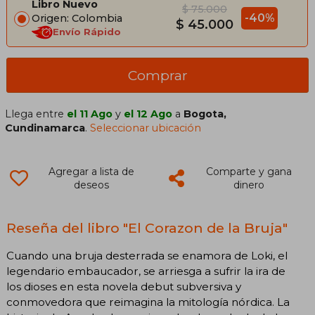
Libro Nuevo
$ 75.000
-40%
Origen: Colombia
$ 45.000
Envío Rápido
Comprar
Llega entre
el 11 Ago
y
el 12 Ago
a
Bogota,
Cundinamarca
.
Seleccionar ubicación
Agregar a lista de
Comparte y gana
deseos
dinero
Reseña del libro "El Corazon de la Bruja"
Cuando una bruja desterrada se enamora de Loki, el
legendario embaucador, se arriesga a sufrir la ira de
los dioses en esta novela debut subversiva y
conmovedora que reimagina la mitología nórdica. La