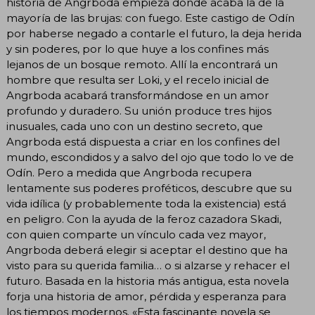
historia de Angrboda empieza donde acaba la de la
mayoría de las brujas: con fuego. Este castigo de Odín
por haberse negado a contarle el futuro, la deja herida
y sin poderes, por lo que huye a los confines más
lejanos de un bosque remoto. Allí la encontrará un
hombre que resulta ser Loki, y el recelo inicial de
Angrboda acabará transformándose en un amor
profundo y duradero. Su unión produce tres hijos
inusuales, cada uno con un destino secreto, que
Angrboda está dispuesta a criar en los confines del
mundo, escondidos y a salvo del ojo que todo lo ve de
Odín. Pero a medida que Angrboda recupera
lentamente sus poderes proféticos, descubre que su
vida idílica (y probablemente toda la existencia) está
en peligro. Con la ayuda de la feroz cazadora Skadi,
con quien comparte un vínculo cada vez mayor,
Angrboda deberá elegir si aceptar el destino que ha
visto para su querida familia… o si alzarse y rehacer el
futuro. Basada en la historia más antigua, esta novela
forja una historia de amor, pérdida y esperanza para
los tiempos modernos. «Esta fascinante novela se