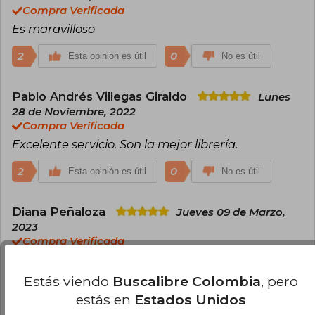
Compra Verificada
Es maravilloso
2
0
Esta opinión es útil
No es útil
Pablo Andrés Villegas Giraldo
Lunes
28 de Noviembre, 2022
Compra Verificada
Excelente servicio. Son la mejor librería.
2
0
Esta opinión es útil
No es útil
Diana Peñaloza
Jueves 09 de Marzo,
2023
Compra Verificada
LLegó en el tiempo estimado y en perfectas
condiciones.
Estás viendo
Buscalibre Colombia
, pero
estás en
Estados Unidos
1
0
Esta opinión es útil
No es útil