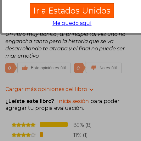
Ir a Estados Unidos
Trinidad Mazuela Cruz
Lunes 19 de
Agosto, 2024
Me quedo aquí
Compra Verificada
Un libro muy bonito , al principio tal vez uno no
engancha tanto pero la historia que se va
desarrollando te atrapa y el final no puede ser
mar emotivo.
0
0
Esta opinión es útil
No es útil
Cargar más opiniones del libro
¿Leíste este libro?
Inicia sesión
para poder
agregar tu propia evaluación
.
89% (8)
11% (1)