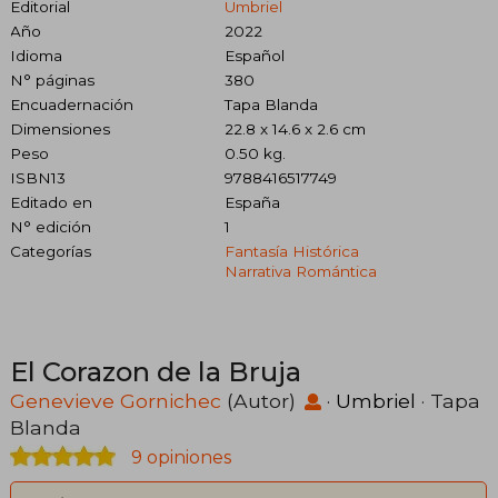
Editorial
Umbriel
Año
2022
Idioma
Español
N° páginas
380
Encuadernación
Tapa Blanda
Dimensiones
22.8 x 14.6 x 2.6 cm
Peso
0.50 kg.
ISBN13
9788416517749
Editado en
España
N° edición
1
Categorías
Fantasía Histórica
Narrativa Romántica
El Corazon de la Bruja
Genevieve Gornichec
(Autor)
·
Umbriel
· Tapa
Blanda
9 opiniones