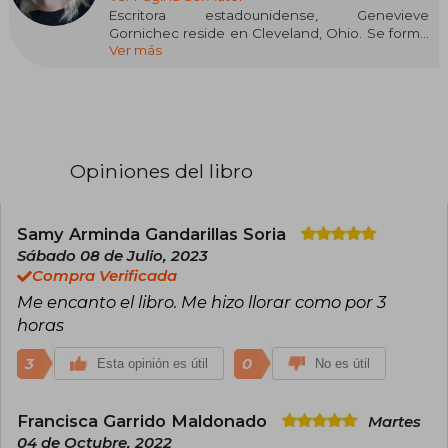
Escritora estadounidense, Genevieve
Gornichec reside en Cleveland, Ohio. Se formó
Ver más
en Historia en la Ohio State University y desde
siempre ha sentido gran interés por los
vikingos, materia en la que se ha especializado
por su cuenta.
Fue precisamente su pasión por los mitos
nórdicos, así como por las sagas islandesas, lo
Opiniones del libro
que la inspiraron a la hora de escribir la que sería
su primera novela, El corazón de la bruja.
Su debut, que vio la luz en castellano en 2022, se
Samy Arminda Gandarillas Soria
basa en una antigua historia de la mitología
Sábado 08 de Julio, 2023
nórdica y tiene por protagonista a Angrboda,
Compra Verificada
una bruja que es condenada a la hoguera por
Me encanto el libro. Me hizo llorar como por 3
Odín tras haberse negado a contarle el futuro.
horas
3
0
Esta opinión es útil
No es útil
Francisca Garrido Maldonado
Martes
04 de Octubre, 2022