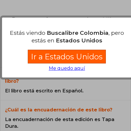
Preguntas frecuentes sobre el libro
Estás viendo
Buscalibre Colombia
, pero
estás en
Estados Unidos
¿El libro es original?
Todos los libros de nuestro
Ir a Estados Unidos
catálogo son Originales.
Me quedo aquí
¿En qué Idioma está escrito el
libro?
El libro está escrito en Español.
¿Cuál es la encuadernación de este libro?
La encuadernación de esta edición es Tapa
Dura.