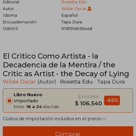
Editorial
Rosetta Edu
Autor
Wilde Oscar
Idioma
Español
Encuadernación
Tapa Dura
ISBN13
9781916939448
El Critico Como Artista - la
Decadencia de la Mentira / the
Critic as Artist - the Decay of Lying
Wilde Oscar
(Autor) ·
Rosetta Edu
· Tapa Dura
Libro Nuevo
$ 193.709
-45%
Importado
$ 106.540
Envío:
18 a 24
días háb.
Costos de importación incluídos en el precio ✅
Comprar