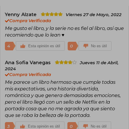
Con múltiples títulos en el puesto número uno
del New York Times, ha sido reconocida con un
lugar en el exclusivo Romance Writers of
Yenny Alzate
Viernes 27 de Mayo, 2022
America Hall of Fame, honor reservado solo
Compra Verificada
para unas pocas figuras destacadas de la
Me gusto el libro, y la serie no es fiel al libro, así que
literatura romántica.
recomiendo que lo lean ♥
Su serie más célebre, la saga de los Bridgerton,
publicada por Titania, ha conquistado a lectores
4
0
Esta opinión es útil
No es útil
de todo el mundo y sirvió de inspiración para la
exitosa adaptación de Netflix Los Bridgerton,
llevando su universo literario a un público aún
Ana Sofia Vanegas
Jueves 11 de Abril,
más amplio.
2024
Compra Verificada
Me parece un libro hermoso que cumple todas
mis expectativas, una historia divertida,
romántica y que genera demasiadas emociones,
pero el libro llegó con un sello de Netflix en la
portada cosa que no me agrada ya que siento
que se roba la belleza de la portada.
3
0
Esta opinión es útil
No es útil