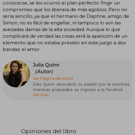
conocerse, se les ocurrió el plan perfecto: fingir un
compromiso que los liberara de más agobios. Pero no
sería sencillo, ya que el hermano de Daphne, amigo de
Simon, no es fácil de engañar, ni tampoco lo son las
avezadas damas de la alta sociedad. Aunque lo que
complicará de verdad las cosas será la aparición de un
elemento que no estaba previsto en este juego a dos
bandas: el amor.
Julia Quinn
(Autor)
Ver Página del Autor
Julia Quinn descubrió su pasión por la escritura
mientras preparaba su ingreso a la facultad de
Ver más
Medicina, pero no tardó en darse cuenta de
que su verdadero camino estaba en las historias
y no en la ciencia. Desde entonces, ha
construido una de las trayectorias más
influyentes en la novela romántica,
consolidándose como una de las autoras más
leídas y aclamadas del género.
Opiniones del libro