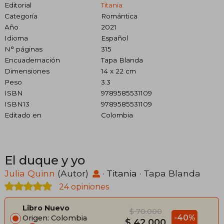
Editorial
Titania
Categoría
Romántica
Año
2021
Idioma
Español
N° páginas
315
Encuadernación
Tapa Blanda
Dimensiones
14 x 22 cm
Peso
3.3
ISBN
9789585531109
ISBN13
9789585531109
Editado en
Colombia
El duque y yo
Julia Quinn
(Autor)
·
Titania
· Tapa Blanda
24 opiniones
Libro Nuevo
$ 70.000
-40%
Origen: Colombia
$ 42.000