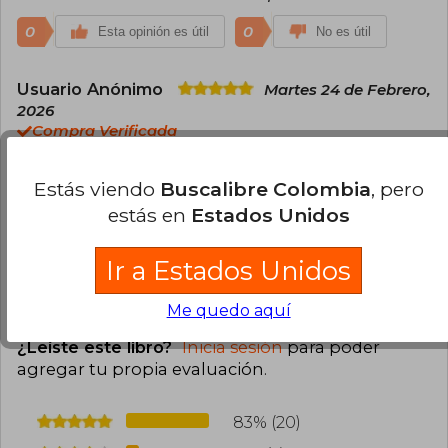
0
0
Esta opinión es útil
No es útil
Usuario Anónimo
Martes 24 de Febrero,
2026
Compra Verificada
Excelente calidad del libro, estéticamente es
súper lindo y tiene buen tamaño de letra, muy
Estás viendo
Buscalibre Colombia
, pero
cómodo para leer. Lo recomiendo.
estás en
Estados Unidos
0
0
Esta opinión es útil
No es útil
Ir a Estados Unidos
Cargar más opiniones del libro
Me quedo aquí
¿Leíste este libro?
Inicia sesión
para poder
agregar tu propia evaluación
.
83% (20)