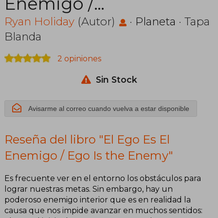
Enemigo /
Ego Is the
Ryan Holiday
(Autor)
·
Planeta
· Tapa
Blanda
Enemy
2 opiniones
Sin Stock
Avisarme al correo cuando vuelva a estar disponible
Reseña del libro "El Ego Es El
Enemigo / Ego Is the Enemy"
Es frecuente ver en el entorno los obstáculos para
lograr nuestras metas. Sin embargo, hay un
poderoso enemigo interior que es en realidad la
causa que nos impide avanzar en muchos sentidos: