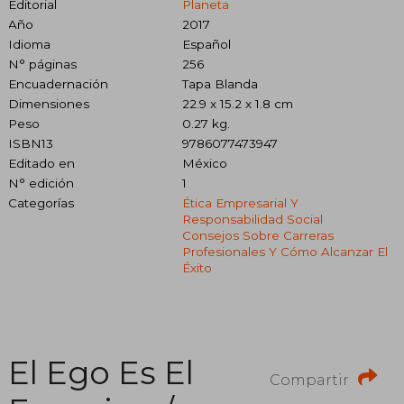
Editorial
Planeta
Año
2017
Idioma
Español
N° páginas
256
Encuadernación
Tapa Blanda
Dimensiones
22.9 x 15.2 x 1.8 cm
Peso
0.27 kg.
ISBN13
9786077473947
Editado en
México
N° edición
1
Categorías
Ética Empresarial Y
Responsabilidad Social
Consejos Sobre Carreras
Profesionales Y Cómo Alcanzar El
Éxito
El Ego Es El
Compartir