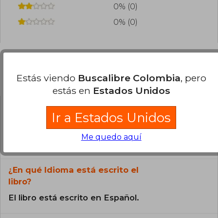
0% (0)
0% (0)
Estás viendo
Buscalibre Colombia
, pero
Preguntas frecuentes sobre el libro
estás en
Estados Unidos
Ir a Estados Unidos
¿El libro es original?
Todos los libros de nuestro
Me quedo aquí
catálogo son Originales.
¿En qué Idioma está escrito el
libro?
El libro está escrito en Español.