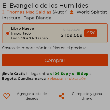
El Evangelio de los Humildes
J. Thomas Msc Saldias
(Autor)
·
World Spiritist
Institute
· Tapa Blanda
Libro Nuevo
$ 242.420
-55%
Importado
$ 109.089
Envío:
18 a 24
días háb.
Costos de importación incluídos en el precio ✅
Comprar
¡Envío Gratis!
Llega entre
el 04 Sep
y
el 15 Sep
a
Bogota, Cundinamarca
.
Seleccionar ubicación
Agregar a lista de
Comparte y gana
deseos
dinero