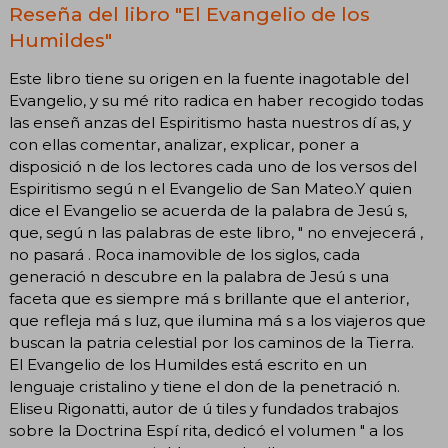
Reseña del libro "El Evangelio de los
Humildes"
Este libro tiene su origen en la fuente inagotable del
Evangelio, y su mé rito radica en haber recogido todas
las enseñ anzas del Espiritismo hasta nuestros dí as, y
con ellas comentar, analizar, explicar, poner a
disposició n de los lectores cada uno de los versos del
Espiritismo segú n el Evangelio de San Mateo.Y quien
dice el Evangelio se acuerda de la palabra de Jesú s,
que, segú n las palabras de este libro, " no envejecerá ,
no pasará . Roca inamovible de los siglos, cada
generació n descubre en la palabra de Jesú s una
faceta que es siempre má s brillante que el anterior,
que refleja má s luz, que ilumina má s a los viajeros que
buscan la patria celestial por los caminos de la Tierra.
El Evangelio de los Humildes está escrito en un
lenguaje cristalino y tiene el don de la penetració n.
Eliseu Rigonatti, autor de ú tiles y fundados trabajos
sobre la Doctrina Espí rita, dedicó el volumen " a los