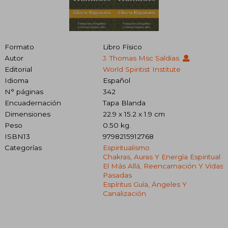
Formato
Libro Físico
Autor
J. Thomas Msc Saldias
Editorial
World Spiritist Institute
Idioma
Español
N° páginas
342
Encuadernación
Tapa Blanda
Dimensiones
22.9 x 15.2 x 1.9 cm
Peso
0.50 kg.
ISBN13
9798215912768
Categorías
Espiritualismo
Chakras, Auras Y Energía Espiritual
El Más Allá, Reencarnación Y Vidas
Pasadas
Espíritus Guía, Ángeles Y
Canalización