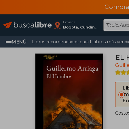
Compra
Enviar a
Bogota, Cundinamarca
MENÚ
Libros recomendados para ti
Libros más vendi
EL
Guill
Li
Im
En
Costo