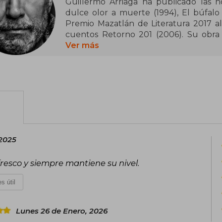
Guillermo Arriaga ha publicado las no
dulce olor a muerte (1994), El búfalo 
Premio Mazatlán de Literatura 2017 al 
cuentos Retorno 201 (2006). Su obra h
Escribió las películas Amores perro
Ver más
trilogía que apostó por la narrativa no 
la vida por encima de la muerte- y Los
que recibió el premio al mejor guion 
presentó su ópera prima como direct
produjo y coescribió Desde allá, pr
ganado el León de Oro en el Festival de
 2025
fresco y siempre mantiene su nivel.
s útil
Lunes 26 de Enero, 2026