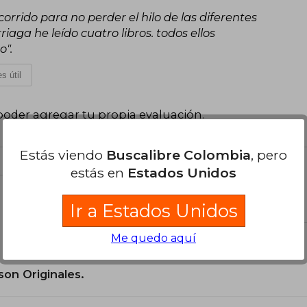
corrido para no perder el hilo de las diferentes
iaga he leído cuatro libros. todos ellos
o".
s útil
poder agregar tu propia evaluación
.
Estás viendo
Buscalibre Colombia
, pero
estás en
Estados Unidos
el libro
Ir a Estados Unidos
Me quedo aquí
son Originales.