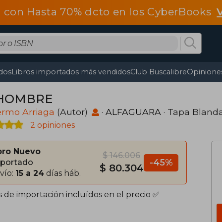
 con Hasta 70% dcto en los CyberBooks
dos
Libros importados más vendidos
Club Buscalibre
Opiniones
 HOMBRE
ermo Arriaga
(Autor)
·
ALFAGUARA
· Tapa Bland
2 opiniones
bro Nuevo
$ 146.006
-45%
portado
$ 80.304
vío:
15 a 24
días háb.
s de importación incluídos en el precio ✅