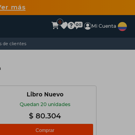
Ver más
0
Mi Cuenta
 de clientes
a
Libro Nuevo
Quedan 20 unidades
$ 80.304
Comprar