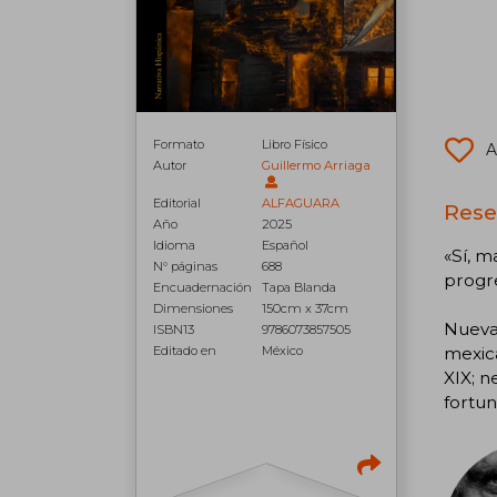
Formato
Libro Físico
A
Autor
Guillermo Arriaga
Editorial
ALFAGUARA
Rese
Año
2025
Idioma
Español
«Sí, m
N° páginas
688
progre
Encuadernación
Tapa Blanda
Dimensiones
150cm x 37cm
Nueva
ISBN13
9786073857505
mexica
Editado en
México
XIX; n
fortun