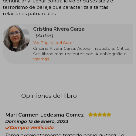
denunciar y luchar contra la violencia sexista y el
terrorismo de pareja que caracteriza a tantas
relaciones patriarcales.
Cristina Rivera Garza
(Autor)
Ver Página del Autor
Cristina Rivera Garza. Autora. Traductora. Crítica.
Sus libros más recientes son Autobiografía del
Ver más
algodón (Literatura Random House, 2020) y
Grieving. Dispatches from a Wounded Country
(The Feminist Press, 2020, traducido por Sarah
Booker, finalista del NBCC Award). En 2020
obtuvo la MacArthur Fellowship. Profesora
distinguida y fundadora del doctorado en
Escritura Creativa en español en la Universidad
Opiniones del libro
de Houston.
Mari Carmen Ledesma Gomez
Domingo 15 de Enero, 2023
Compra Verificada
Tema excelentemente tratado por la autora. La