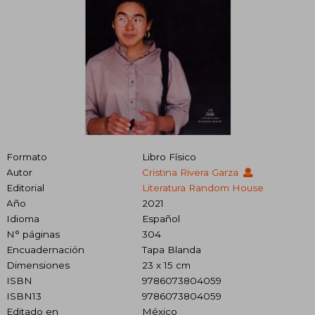
Formato
Libro Físico
Autor
Cristina Rivera Garza
Editorial
Literatura Random House
Año
2021
Idioma
Español
N° páginas
304
Encuadernación
Tapa Blanda
Dimensiones
23 x 15 cm
ISBN
9786073804059
ISBN13
9786073804059
Editado en
México