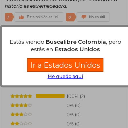
historia es estremecedora.
1
0
Esta opinión es útil
No es útil
Pilar Nolasco
Lunes 17 de Febrero, 2025
Compra Verificada
Estás viendo
Buscalibre Colombia
, pero
Recibido en muy buen estado
estás en
Estados Unidos
0
0
Esta opinión es útil
No es útil
Ir a Estados Unidos
¿Leíste este libro?
Inicia sesión
para poder
Me quedo aquí
agregar tu propia evaluación
.
100% (2)
0% (0)
0% (0)
0% (0)