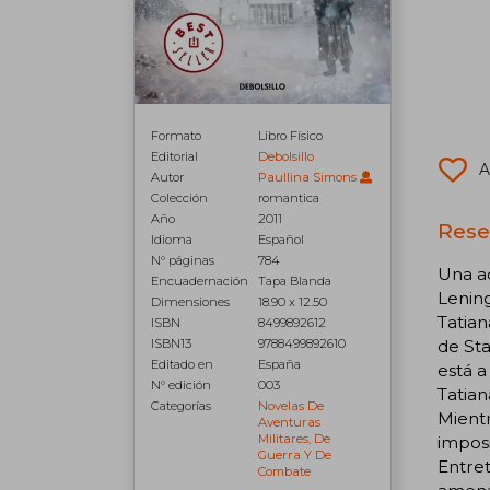
Formato
Libro Físico
Editorial
Debolsillo
A
Autor
Paullina Simons
Colección
romantica
Año
2011
Rese
Idioma
Español
N° páginas
784
Una ad
Encuadernación
Tapa Blanda
Lening
Dimensiones
18.90 x 12.50
Tatian
ISBN
8499892612
ISBN13
9788499892610
de Sta
Editado en
España
está a
N° edición
003
Tatian
Categorías
Novelas De
Mientr
Aventuras
Militares, De
imposi
Guerra Y De
Entret
Combate