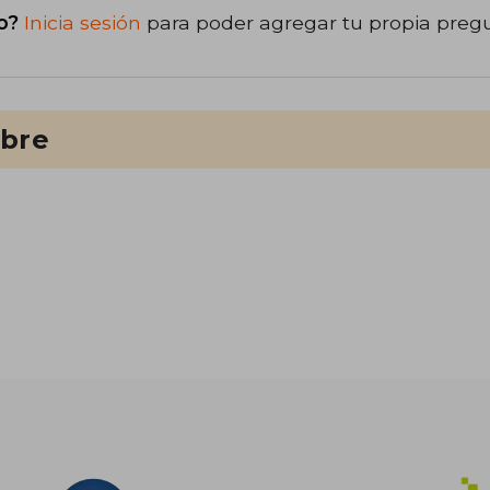
o?
Inicia sesión
para poder agregar tu propia preg
ibre