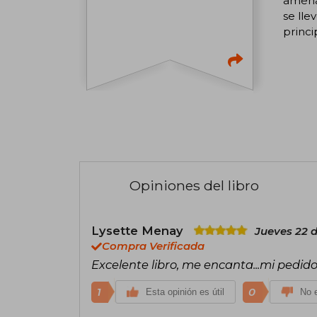
amenaz
se lle
princi
Opiniones del libro
Lysette Menay
Jueves 22 
Compra Verificada
Excelente libro, me encanta...mi pedid
1
0
Esta opinión es útil
No e