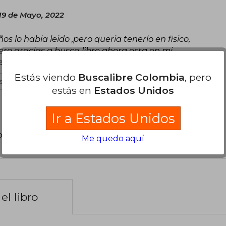
19 de Mayo, 2022
s lo habia leido ,pero queria tenerlo en fisico,
ero gracias a busca libre ahora esta en mi
bes leer de amor y guerra
Estás viendo
Buscalibre Colombia
, pero
 útil
estás en
Estados Unidos
Ir a Estados Unidos
poder agregar tu propia evaluación
.
Me quedo aquí
el libro