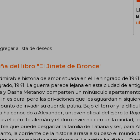
L
B
u
gregar a lista de deseos
ña del libro "El Jinete de Bronce"
mirable historia de amor situada en el Leningrado de 194
rado, 1941. La guerra parece lejana en esta ciudad de an
a y Dasha Metanov, comparten un minúsculo apartamento co
lin es dura, pero las privaciones que les aguardan ni siquier
 punto de invadir su querida patria. Bajo el terror y la dific
a ha conocido a Alexander, un joven oficial del Ejército Ro
as el ejército alemán y el duro invierno cercan la ciudad,
ble que puede desgarrar la familia de Tatiana y ser, para A
anto, la corriente de la historia arrasa a su paso el mundo 