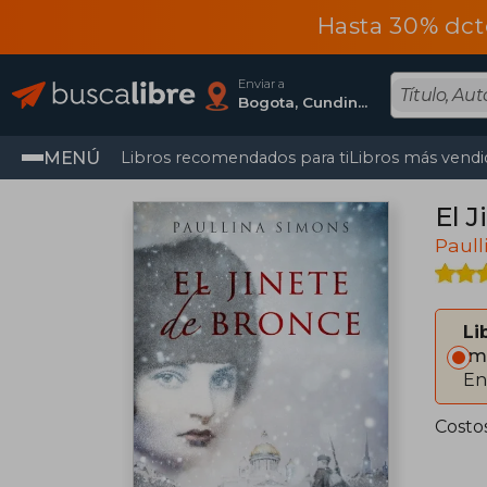
Hasta 30% dct
Enviar a
Bogota, Cundinamarca
MENÚ
Libros recomendados para ti
Libros más vendi
El 
Paull
Li
Im
En
Costo