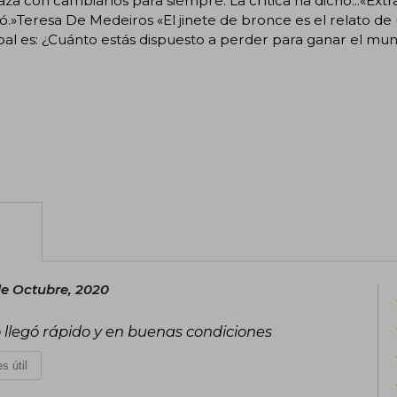
a con cambiarlos para siempre. La crítica ha dicho...«Extra
vó.»Teresa De Medeiros «El jinete de bronce es el relato d
pal es: ¿Cuánto estás dispuesto a perder para ganar el 
de Octubre, 2020
o llegó rápido y en buenas condiciones
s útil