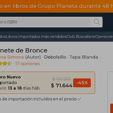
o en libros de Grupo Planeta durante 48
dos
Libros importados más vendidos
Club Buscalibre
Opiniones
Jinete de Bronce
ina Simons
(Autor) ·
Debolsillo
· Tapa Blanda
17 opiniones
bro Nuevo
$ 130.262
-45%
portado
$ 71.644
vío:
13 a 18
días háb.
s de importación incluídos en el precio ✅