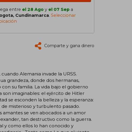
lega entre
el 28 Ago
y
el 07 Sep
a
ogota, Cundinamarca
.
Seleccionar
bicación
Comparte y gana dinero
1, cuando Alemania invade la URSS.
tigua grandeza, donde dos hermanas,
n su familia. La vida bajo el gobierno
a son imaginables: el ejército de Hitler
ultad se esconden la belleza y la esperanza:
jo de misterioso y turbulento pasado.
 los amantes se ven abocados a un amor
lexander, tan destructivo como la guerra.
tal y como ellos lo han conocido y