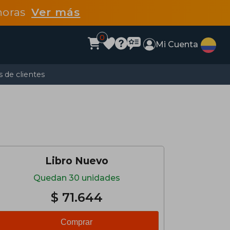
 horas
Ver más
0
Mi Cuenta
 de clientes
Libro Nuevo
Quedan 30 unidades
$ 71.644
Comprar