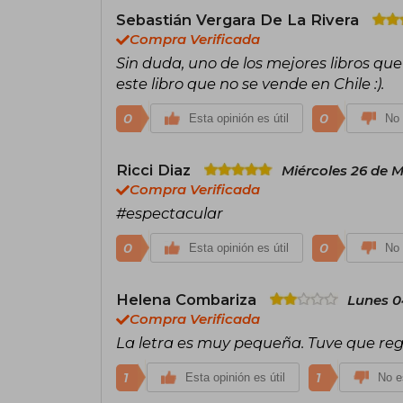
Sebastián Vergara De La Rivera
Compra Verificada
Sin duda, uno de los mejores libros que
este libro que no se vende en Chile :).
0
0
Esta opinión es útil
No 
Ricci Diaz
Miércoles 26 de 
Compra Verificada
#espectacular
0
0
Esta opinión es útil
No 
Helena Combariza
Lunes 0
Compra Verificada
La letra es muy pequeña. Tuve que rega
1
1
Esta opinión es útil
No es