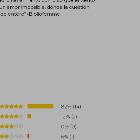
ordinaria... Tanto como Lo que el viento
e un amor imposible, donde la cuestión
mundo entero?»Bibliofemme
82% (14)
12% (2)
0% (0)
6% (1)