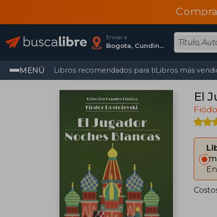
Compra
Enviar a
Bogota, Cundinamarca
MENÚ
Libros recomendados para ti
Libros más vendi
El 
Fiódo
Li
Im
En
Costo