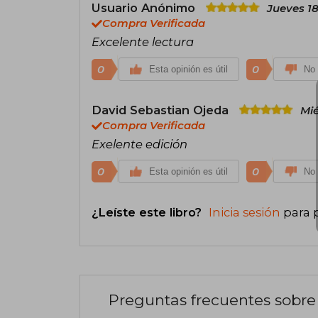
Usuario Anónimo
Jueves 18
Compra Verificada
Excelente lectura
0
0
Esta opinión es útil
No 
David Sebastian Ojeda
Mié
Compra Verificada
Exelente edición
0
0
Esta opinión es útil
No 
¿Leíste este libro?
Inicia sesión
para 
Preguntas frecuentes sobre 