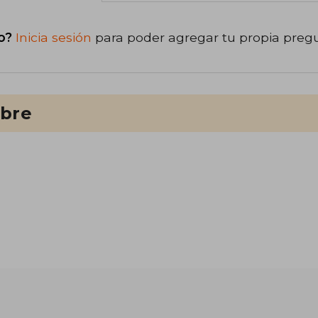
o?
Inicia sesión
para poder agregar tu propia preg
ibre