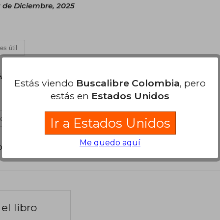
 de Diciembre, 2025
es útil
rcoles 29 de Julio, 2026
Estás viendo
Buscalibre Colombia
, pero
estás en
Estados Unidos
es útil
Ir a Estados Unidos
Me quedo aquí
poder agregar tu propia evaluación
.
el libro