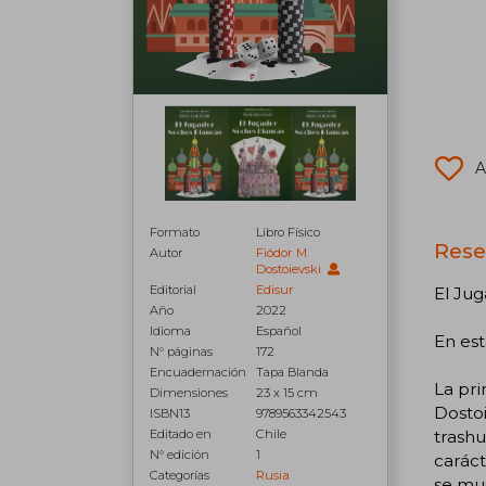
A
Formato
Libro Físico
Rese
Autor
Fiódor M.
Dostoievski
Editorial
Edisur
El Jug
Año
2022
Idioma
Español
En est
N° páginas
172
Encuadernación
Tapa Blanda
La pri
Dimensiones
23 x 15 cm
Dostoi
ISBN13
9789563342543
Editado en
Chile
trashu
N° edición
1
caráct
Categorías
Rusia
se mue