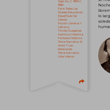
Siglo Xix, C. 1800-C.
Noche
1899
Para Todos Los
librem
Niveles Educativos
lo lar
Edad/nivel De
Interés
soleda
Ficción: General Y
humano
Literaria
Thriller/suspense
Aventura Histórica
Fantasía Histórica
Tema Narrativo: El
Amor Y Las
Relaciones
Tema Narrativo:
Vida Interior