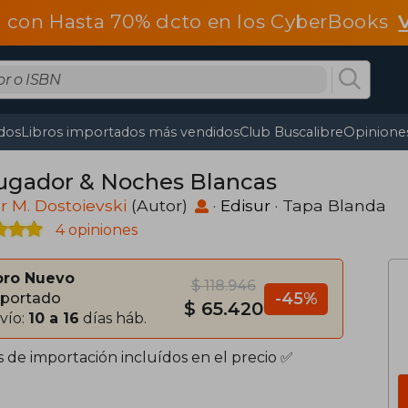
 con Hasta 70% dcto en los CyberBooks
dos
Libros importados más vendidos
Club Buscalibre
Opiniones
Jugador & Noches Blancas
r M. Dostoievski
(Autor)
·
Edisur
· Tapa Blanda
4 opiniones
bro Nuevo
$ 118.946
-45%
portado
$ 65.420
vío:
10 a 16
días háb.
s de importación incluídos en el precio ✅