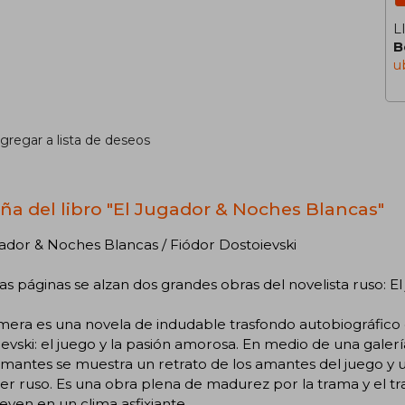
L
B
u
gregar a lista de deseos
ña del libro "El Jugador & Noches Blancas"
ador & Noches Blancas / Fiódor Dostoievski
as páginas se alzan dos grandes obras del novelista ruso: E
mera es una novela de indudable trasfondo autobiográfico 
evski: el juego y la pasión amorosa. En medio de una galer
mantes se muestra un retrato de los amantes del juego y u
er ruso. Es una obra plena de madurez por la trama y el t
ven en un clima asfixiante.