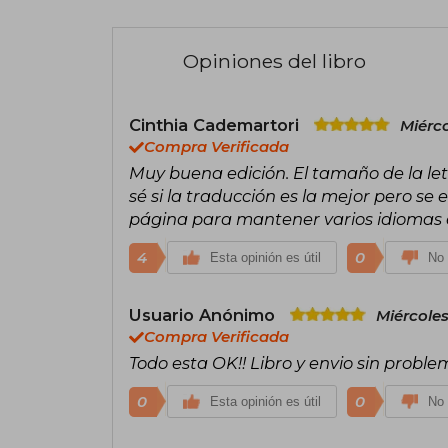
Opiniones del libro
Cinthia Cademartori
Miérco
Compra Verificada
Muy buena edición. El tamaño de la let
sé si la traducción es la mejor pero se
página para mantener varios idiomas en
4
0
Esta opinión es útil
No 
Usuario Anónimo
Miércoles
Compra Verificada
Todo esta OK!! Libro y envio sin proble
0
0
Esta opinión es útil
No 