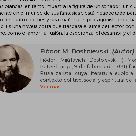
s blancas, en tanto, muestra la figura de un soñador, un
ente en el mundo de sus fantasías y está incapacitado para 
go de cuatro noches y una mañana, el protagonista cree hab
d. Es una novela corta que traspasa el alma del lector con
, como el amor, la ilusión, la esperanza, el desamor y el 
Fiódor M. Dostoievski
(Autor)
Fiódor Mijáilovich Dostoievski ( 
Petersburgo, 9 de febrero de 1881) fue 
Rusia zarista, cuya literatura explor
contexto político, social y espiritual de
siglo xix.
Ver más
Es considerado uno de los más gran
literatura universal.