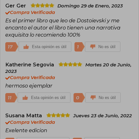
reconocimiento inmediato. Sin embargo, su
Ger Ger
Domingo 29 de Enero, 2023
vida estuvo marcada por la tragedia: fue
Compra Verificada
arrestado en 1849 por participar en un grupo
Es el primer libro que leo de Dostoievski y me
intelectual considerado subversivo y
encanto el autor el libro tienen una narrativa
condenado a muerte, aunque la pena fue
conmutada por trabajos forzados en Siberia.
exquisita lo recomiendo 100%
Esta experiencia transformó profundamente su
visión del mundo y su pensamiento religioso y
17
1
Esta opinión es útil
No es útil
moral.
A su regreso, escribió algunas de las obras más
Katherine Segovia
Martes 20 de Junio,
influyentes de la literatura moderna, como
2023
Crimen y castigo, El idiota, Los demonios y Los
Compra Verificada
hermanos Karamázov. En ellas aborda temas
como la culpa, la redención, la libertad y el
hermoso ejemplar
sentido de la existencia. Dostoyevski dejó una
huella indeleble en la literatura, la filosofía y la
11
0
Esta opinión es útil
No es útil
psicología, influyendo en autores y pensadores
de todo el mundo.
Susana Matta
Jueves 23 de Junio, 2022
Compra Verificada
Exelente edicion