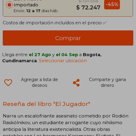
$ 131.358
-45%
Importado
$ 72.247
Envío:
12 a 17
días háb.
Costos de importación incluídos en el precio ✅
Comprar
Llega entre
el 27 Ago
y
el 04 Sep
a
Bogota,
Cundinamarca
.
Seleccionar ubicación
Agregar a lista de
Comparte y gana
deseos
dinero
Reseña del libro "El Jugador"
Narra un escalofriante asesinato cometido por Rodión
Raskólnikov, un estudiante arrogante cuyo nihilismo
anticipa la literatura existencialista. Otras obras
notables son Los hermanos Karamazov, El idiota, El