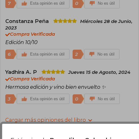
7
0
Esta opinión es útil
No es útil
Constanza Peña
Miércoles 28 de Junio,
2023
Compra Verificada
Edición 10/10
6
2
Esta opinión es útil
No es útil
Yadhira A. P
Jueves 15 de Agosto, 2024
Compra Verificada
Hermosa edición y vino bien envuelto ✨
3
0
Esta opinión es útil
No es útil
Cargar más opiniones del libro
¿Leíste este libro?
Inicia sesión
para poder
agregar tu propia evaluación
.