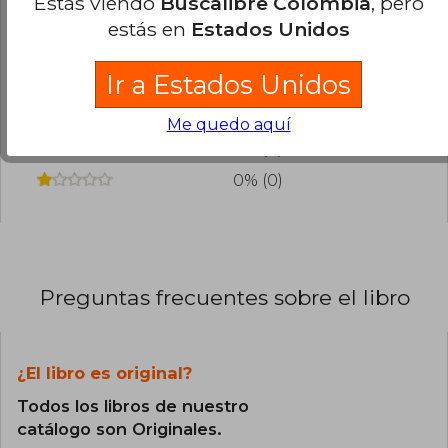
Estás viendo
Buscalibre Colombia
, pero
estás en
Estados Unidos
100% (19)
Ir a Estados Unidos
0% (0)
0% (0)
Me quedo aquí
0% (0)
0% (0)
Preguntas frecuentes sobre el libro
¿El libro es original?
Todos los libros de nuestro
catálogo son Originales.