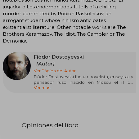
jugador o Los endemoniados. It tells of a chilling
murder committed by Rodion Raskolnikov, an
arrogant student whose nihilism anticipates
existentialist literature. Other notable works are The
Brothers Karamazov, The Idiot, The Gambler or The
Demoniac.
Fiódor Dostoyevski
(Autor)
Ver Página del Autor
Fiódor Dostoyevski fue un novelista, ensayista y
pensador ruso, nacido en Moscú el 11 de
Ver más
noviembre de 1821 y fallecido en San
Petersburgo el 9 de febrero de 1881. Es
considerado uno de los más grandes escritores
de la literatura universal por su profunda
exploración de la psicología humana, la moral y
los conflictos existenciales.
Opiniones del libro
Estudió ingeniería militar, pero abandonó esa
carrera para dedicarse a la literatura. Su primera
novela, Pobres gentes (1846), le dio