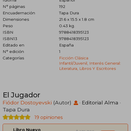
Idioma
Español
N° páginas
192
Encuadernación
Tapa Dura
Dimensiones
21.6 x 15.5 x 1.8 cm
Peso
0.43 kg.
ISBN
9788418395123
ISBN13
9788418395123
Editado en
España
N° edición
1
Categorías
Ficción Clásica
Infantil/juvenil, Interés General:
Literatura, Libros Y Escritores
El Jugador
Fiódor Dostoyevski
(Autor)
·
Editorial Alma
·
Tapa Dura
19 opiniones
Libro Nuevo