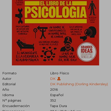
Formato
Libro Físico
Autor
DK
Editorial
DK Publishing (Dorling Kindersley)
Año
2016
Idioma
Español
N° páginas
352
Encuadernación
Tapa Dura