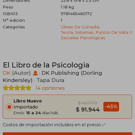
Dimensiones
23.6 x 19.8 x 2.5 cm
Peso
1.18 kg.
ISBN13
9781465460172
N° edición
1
Categorías
Obras De Consulta
Teoría, Sistemas, Puntos De Vista Y
Escuelas Psicológicas
El Libro de la Psicologia
DK
(Autor)
·
DK Publishing (Dorling
Kindersley)
· Tapa Dura
14 opiniones
Libro Nuevo
$ 167.170
-45%
Importado
$ 91.944
Envío:
15 a 24
días háb.
Costos de importación incluídos en el precio ✅