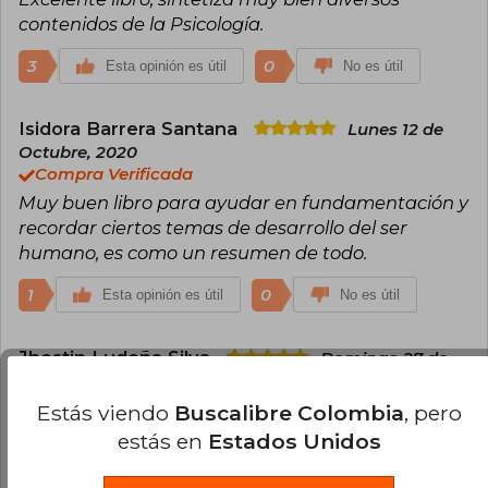
contenidos de la Psicología.
3
0
Esta opinión es útil
No es útil
Isidora Barrera Santana
Lunes 12 de
Octubre, 2020
Compra Verificada
Muy buen libro para ayudar en fundamentación y
recordar ciertos temas de desarrollo del ser
humano, es como un resumen de todo.
1
0
Esta opinión es útil
No es útil
Jhostin Ludeña Silva
Domingo 27 de
Febrero, 2022
Compra Verificada
Estás viendo
Buscalibre Colombia
, pero
Excelente
estás en
Estados Unidos
1
0
Esta opinión es útil
No es útil