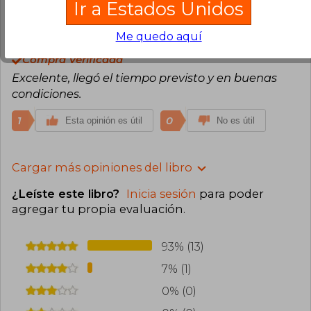
Ir a Estados Unidos
Joceline Quiñonez
Miércoles 06 de
Me quedo aquí
Diciembre, 2023
Compra Verificada
Excelente, llegó el tiempo previsto y en buenas
condiciones.
1
0
Esta opinión es útil
No es útil
Cargar más opiniones del libro
¿Leíste este libro?
Inicia sesión
para poder
agregar tu propia evaluación
.
93% (13)
7% (1)
0% (0)