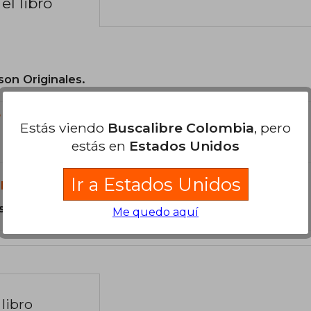
el libro
son Originales.
?
Estás viendo
Buscalibre Colombia
, pero
estás en
Estados Unidos
Ir a Estados Unidos
libro?
s Tapa Blanda.
Me quedo aquí
libro