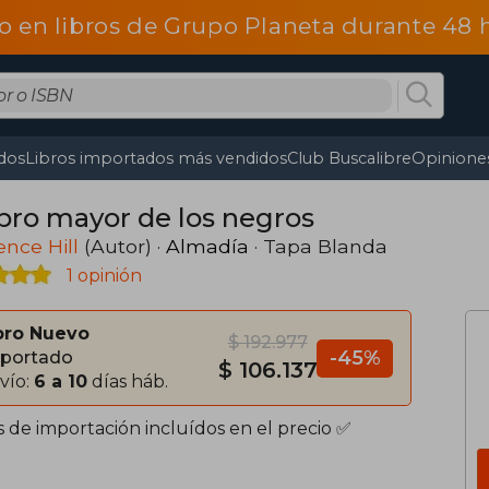
o en libros de Grupo Planeta durante 48
dos
Libros importados más vendidos
Club Buscalibre
Opiniones
ibro mayor de los negros
nce Hill
(Autor) ·
Almadía
· Tapa Blanda
1 opinión
bro Nuevo
$ 192.977
-45%
portado
$ 106.137
vío:
6 a 10
días háb.
s de importación incluídos en el precio ✅