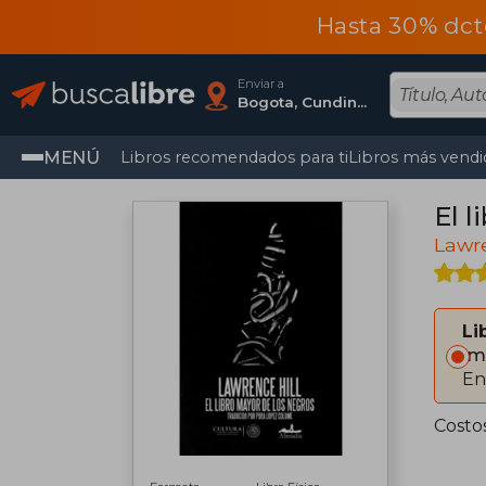
Hasta 30% dct
Enviar a
Bogota, Cundinamarca
MENÚ
Libros recomendados para ti
Libros más vendi
El l
Lawre
Li
Im
En
Costo