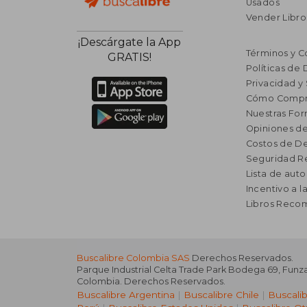
Usados
Vender Libro
¡Descárgate la App
Términos y C
GRATIS!
Políticas de
Privacidad y
Cómo Compr
Nuestras Fo
Opiniones de
Costos de D
Seguridad R
Lista de auto
Incentivo a l
Libros Rec
Buscalibre Colombia SAS
Derechos Reservados.
Parque Industrial Celta Trade Park Bodega 69
,
Funz
Colombia
. Derechos Reservados.
Buscalibre Argentina
|
Buscalibre Chile
|
Buscali