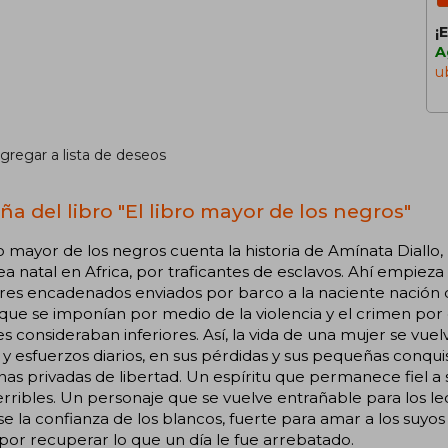
¡
A
u
gregar a lista de deseos
ña del libro "El libro mayor de los negros"
ro mayor de los negros cuenta la historia de Amínata Diallo
ea natal en Africa, por traficantes de esclavos. Ahí empieza
es encadenados enviados por barco a la naciente nación 
ue se imponían por medio de la violencia y el crimen por
s consideraban inferiores. Así, la vida de una mujer se vu
y esfuerzos diarios, en sus pérdidas y sus pequeñas conqui
as privadas de libertad. Un espíritu que permanece fiel a s
rribles. Un personaje que se vuelve entrañable para los le
e la confianza de los blancos, fuerte para amar a los suyos 
por recuperar lo que un día le fue arrebatado.