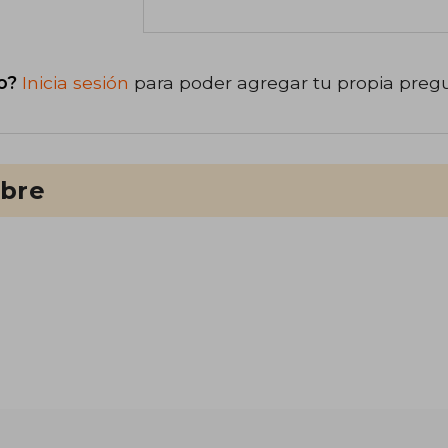
o?
Inicia sesión
para poder agregar tu propia preg
ibre