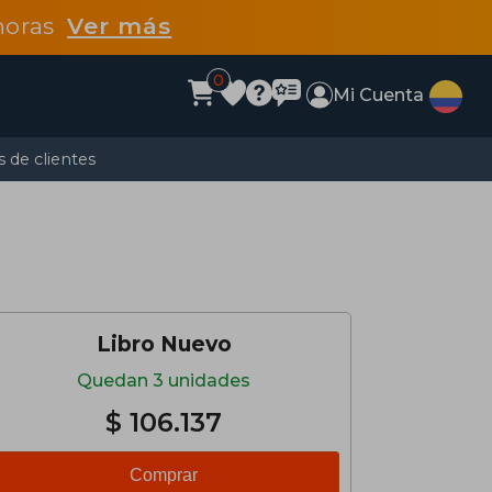
 horas
Ver más
0
Mi Cuenta
 de clientes
Libro Nuevo
Quedan 3 unidades
$ 106.137
Comprar