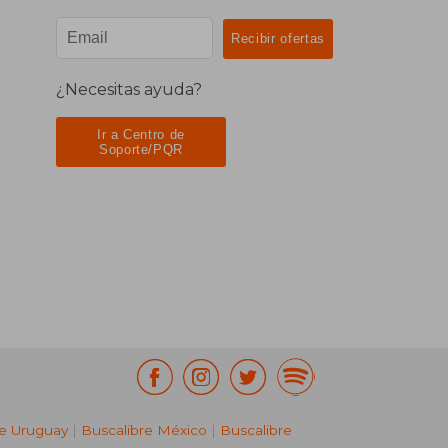
¿Necesitas ayuda?
Ir a Centro de
Soporte/PQR
re Uruguay
|
Buscalibre México
|
Buscalibre