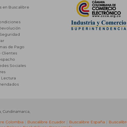
s en Buscalibre
ondiciones
 Devolución
 Seguridad
ar
rmas de Pago
 Clientes
espacho
edes Sociales
res
a Lectura
omendados
a
,
Cundinamarca
,
bre Colombia
|
Buscalibre Ecuador
|
Buscalibre España
|
Buscalib