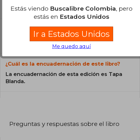
Todos los libros de nuestro
Estás viendo
Buscalibre Colombia
, pero
catálogo son Originales.
estás en
Estados Unidos
¿En qué Idioma está escrito el
Ir a Estados Unidos
libro?
El libro está escrito en Español.
Me quedo aquí
¿Cuál es la encuadernación de este libro?
La encuadernación de esta edición es Tapa
Blanda.
Preguntas y respuestas sobre el libro