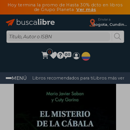
Hoy termina la promo de Hasta 30% dcto en libros
de Grupo Planeta
Ver más
Enviar a
Bogota, Cundinamarca
0
MENÚ
Libros recomendados para ti
Libros más vendi