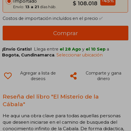
-45%
Importado
$ 108.018
Envío:
13 a 21
días háb.
Costos de importación incluídos en el precio ✅
Comprar
¡Envío Gratis!
Llega entre
el 28 Ago
y
el 10 Sep
a
Bogota, Cundinamarca
.
Seleccionar ubicación
Agregar a lista de
Comparte y gana
deseos
dinero
Reseña del libro "El Misterio de la
Cábala"
He aqui una obra clave para todas aquellas personas
que deseen iniciarse en el camino de busqueda del
conocimiento infinito de la Cabala. De forma didactica,