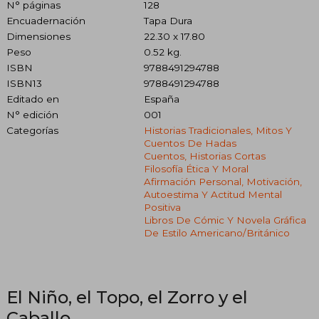
N° páginas
128
Encuadernación
Tapa Dura
Dimensiones
22.30 x 17.80
Peso
0.52 kg.
ISBN
9788491294788
ISBN13
9788491294788
Editado en
España
N° edición
001
Categorías
Historias Tradicionales, Mitos Y
Cuentos De Hadas
Cuentos, Historias Cortas
Filosofía Ética Y Moral
Afirmación Personal, Motivación,
Autoestima Y Actitud Mental
Positiva
Libros De Cómic Y Novela Gráfica
De Estilo Americano/británico
El Niño, el Topo, el Zorro y el
Caballo