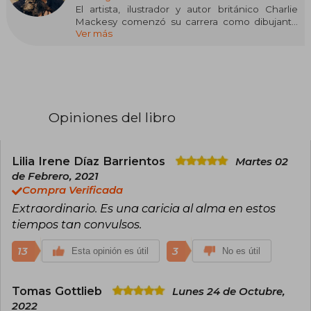
El artista, ilustrador y autor británico Charlie
Mackesy comenzó su carrera como dibujante
Ver más
de The Spectator, antes de convertirse en
ilustrador de libros para Oxford University Press.
Su obra premiada ha aparecido en libros,
colecciones privadas, galerías y espacios
públicos de todo el mundo.
Opiniones del libro
Lilia Irene Díaz Barrientos
Martes 02
de Febrero, 2021
Compra Verificada
Extraordinario. Es una caricia al alma en estos
tiempos tan convulsos.
13
3
Esta opinión es útil
No es útil
Tomas Gottlieb
Lunes 24 de Octubre,
2022