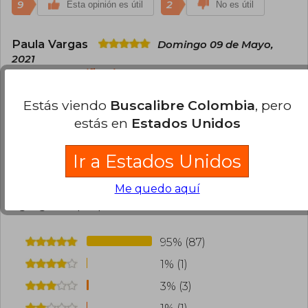
9
2
Esta opinión es útil
No es útil
Paula Vargas
Domingo 09 de Mayo,
2021
Compra Verificada
Es un libro hermoso
Estás viendo
Buscalibre Colombia
, pero
6
0
Esta opinión es útil
No es útil
estás en
Estados Unidos
Ir a Estados Unidos
Cargar más opiniones del libro
Me quedo aquí
¿Leíste este libro?
Inicia sesión
para poder
agregar tu propia evaluación
.
95% (87)
1% (1)
3% (3)