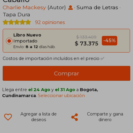
Charlie Mackesy
(Autor)
·
Suma de Letras
·
Tapa Dura
92 opiniones
Libro Nuevo
$ 133.409
-45%
Importado
$ 73.375
Envío:
8 a 12
días háb.
Costos de importación incluídos en el precio ✅
Comprar
Llega entre
el 24 Ago
y
el 31 Ago
a
Bogota,
Cundinamarca
.
Seleccionar ubicación
Agregar a lista de
Comparte y gana
deseos
dinero