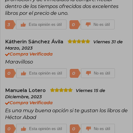
América de Narrativa Innovadora y ha sido
dentro de los tiempos ofrecidos dos excelentes
invitado a universidades y foros internacionales,
libros por el precio de uno.
donde su obra ha sido valorada por su
honestidad y por el modo en que conecta la
3
0
Esta opinión es útil
No es útil
literatura con la experiencia social y política.
Abad Faciolince, quien ha colaborado como
columnista en destacados medios, ha ejercido
Kátherin Sánchez Ávila
una profunda influencia en el debate cultural y
Viernes 31 de
literario de su país y de la región.
Marzo, 2023
Radicado entre Colombia y Europa, continúa
Compra Verificada
escribiendo y participando activamente en la
Maravilloso
vida intelectual, consolidándose como una de
las figuras más respetadas y leídas de la
0
literatura hispanoamericana actual.
0
Esta opinión es útil
No es útil
Manuela Lotero
Viernes 15 de
Diciembre, 2023
Compra Verificada
Es una muy buena opción si te gustan los libros de
Héctor Abad
0
0
Esta opinión es útil
No es útil