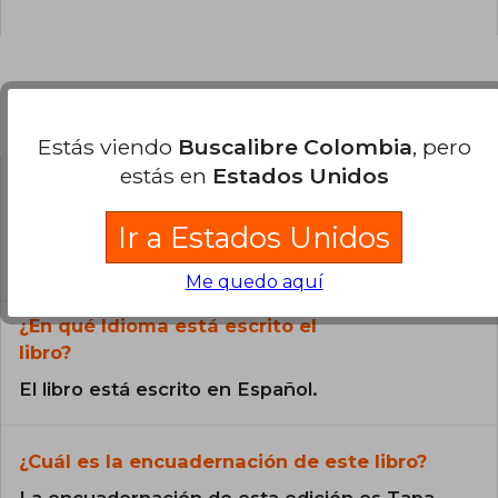
Preguntas frecuentes sobre el libro
Estás viendo
Buscalibre Colombia
, pero
estás en
Estados Unidos
¿El libro es original?
Ir a Estados Unidos
Todos los libros de nuestro
catálogo son Originales.
Me quedo aquí
¿En qué Idioma está escrito el
libro?
El libro está escrito en Español.
¿Cuál es la encuadernación de este libro?
La encuadernación de esta edición es Tapa