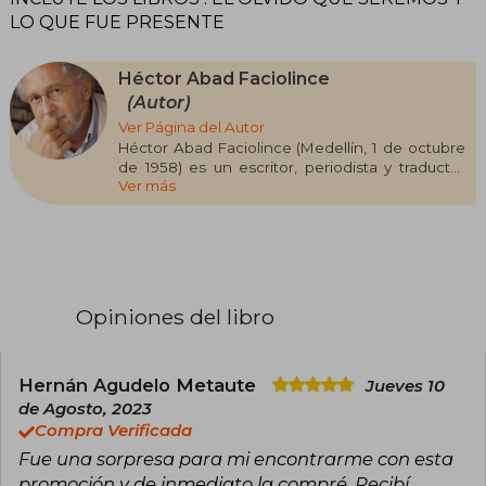
LO QUE FUE PRESENTE
Héctor Abad Faciolince
(Autor)
Ver Página del Autor
Héctor Abad Faciolince (Medellín, 1 de octubre
de 1958) es un escritor, periodista y traductor
Ver más
colombiano reconocido internacionalmente
por su obra El olvido que seremos, un testimonio
literario que lo consolidó como una de las voces
más significativas de la literatura
latinoamericana contemporánea. Su narrativa,
caracterizada por la memoria personal, la
defensa de los derechos humanos y la reflexión
Opiniones del libro
social, ha traspasado fronteras y ha sido
traducida a varios idiomas, conquistando
lectores en distintos continentes. Además de
esta obra emblemática, ha publicado novelas
Hernán Agudelo Metaute
Jueves 10
como Basura, Angosta, La oculta y Lo que fue
de Agosto, 2023
presente, donde combina ficción, autobiografía
Compra Verificada
y mirada crítica sobre Colombia y el mundo.
Fue una sorpresa para mi encontrarme con esta
A lo largo de su carrera, ha recibido
reconocimientos como el Premio Casa de
promoción y de inmediato la compré. Recibí