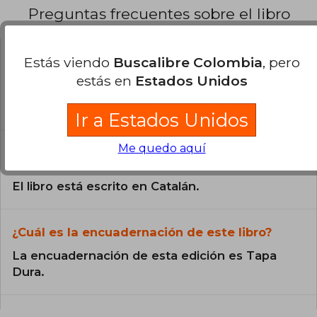
Preguntas frecuentes sobre el libro
Estás viendo
Buscalibre Colombia
, pero
¿El libro es original?
estás en
Estados Unidos
Todos los libros de nuestro
catálogo son Originales.
Ir a Estados Unidos
¿En qué Idioma está escrito el
Me quedo aquí
libro?
El libro está escrito en Catalán.
¿Cuál es la encuadernación de este libro?
La encuadernación de esta edición es Tapa
Dura.