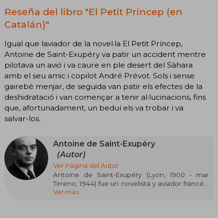
Reseña del libro "El Petit Príncep (en
Catalán)"
Igual que laviador de la novel·la El Petit Príncep,
Antoine de Saint-Exupéry va patir un accident mentre
pilotava un avió i va caure en ple desert del Sàhara
amb el seu amic i copilot André Prévot. Sols i sense
gairebé menjar, de seguida van patir els efectes de la
deshidratació i van començar a tenir al·lucinacions, fins
que, afortunadament, un beduí els va trobar i va
salvar-los.
Antoine de Saint-Exupéry
(Autor)
Ver Página del Autor
Antoine de Saint-Exupéry (Lyon, 1900 - mar
Tirreno, 1944) fue un novelista y aviador francés,
Ver más
cuyas experiencias como piloto inspiraron gran
parte de su obra literaria. Nacido en una familia
aristocrática (su padre era vizconde), vivió una