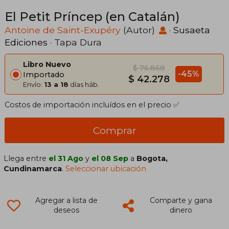
El Petit Príncep (en Catalán)
Antoine de Saint-Exupéry
(Autor)
·
Susaeta
Ediciones
· Tapa Dura
Libro Nuevo
$ 76.868
-45%
Importado
$ 42.278
Envío:
13 a 18
días háb.
Costos de importación incluídos en el precio ✅
Comprar
Llega entre
el 31 Ago
y
el 08 Sep
a
Bogota,
Cundinamarca
.
Seleccionar ubicación
Agregar a lista de
Comparte y gana
deseos
dinero