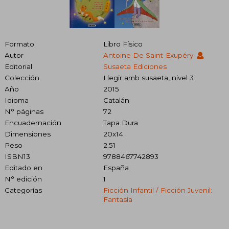
Formato
Libro Físico
Autor
Antoine De Saint-Exupéry
Editorial
Susaeta Ediciones
Colección
Llegir amb susaeta, nivel 3
Año
2015
Idioma
Catalán
N° páginas
72
Encuadernación
Tapa Dura
Dimensiones
20x14
Peso
2.51
ISBN13
9788467742893
Editado en
España
N° edición
1
Categorías
Ficción Infantil / Ficción Juvenil:
Fantasía