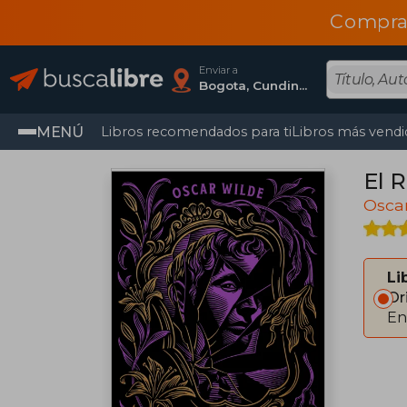
Compra
Enviar a
Bogota, Cundinamarca
MENÚ
Libros recomendados para ti
Libros más vendi
El 
Osca
Li
Or
En