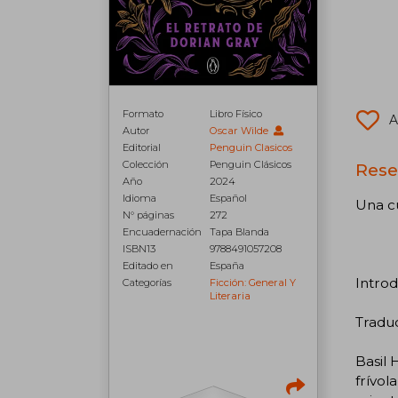
Formato
Libro Físico
A
Autor
Oscar Wilde
Editorial
Penguin Clasicos
Colección
Penguin Clásicos
Rese
Año
2024
Idioma
Español
Una cu
N° páginas
272
Encuadernación
Tapa Blanda
ISBN13
9788491057208
Editado en
España
Introd
Categorías
Ficción: General Y
Literaria
Tradu
Basil 
frívol