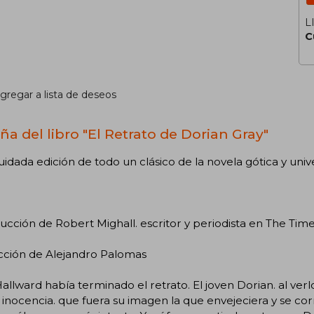
L
C
gregar a lista de deseos
ña del libro "El Retrato de Dorian Gray"
idada edición de todo un clásico de la novela gótica y univ
ucción de Robert Mighall. escritor y periodista en The Tim
cción de Alejandro Palomas
Hallward había terminado el retrato. El joven Dorian. al ve
a inocencia. que fuera su imagen la que envejeciera y se co