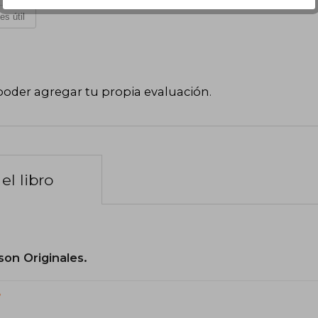
es útil
poder agregar tu propia evaluación
.
el libro
son Originales.
?