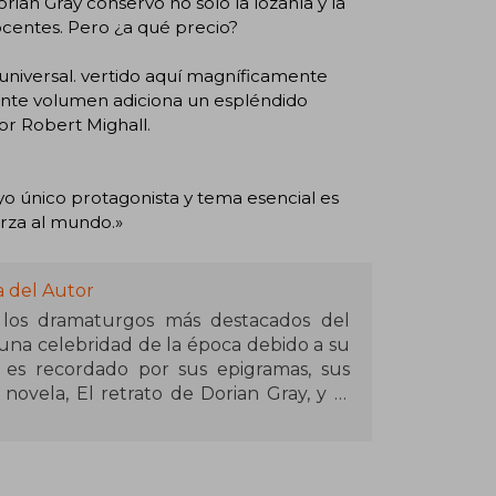
orian Gray conservó no solo la lozanía y la
ocentes. Pero ¿a qué precio?
a universal. vertido aquí magníficamente
sente volumen adiciona un espléndido
or Robert Mighall.
 cuyo único protagonista y tema esencial es
erza al mundo.»
a del Autor
los dramaturgos más destacados del
 una celebridad de la época debido a su
 es recordado por sus epigramas, sus
novela, El retrato de Dorian Gray, y la
da de su muerte prematura.