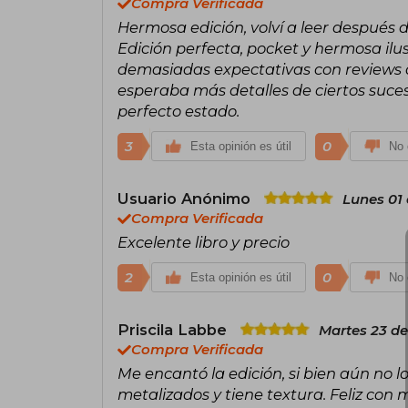
Compra Verificada
Hermosa edición, volví a leer después d
Edición perfecta, pocket y hermosa ilust
demasiadas expectativas con reviews de
esperaba más detalles de ciertos suceso
perfecto estado.
3
0
Esta opinión es útil
No 
Usuario Anónimo
Lunes 01
Compra Verificada
Excelente libro y precio
2
0
Esta opinión es útil
No 
Priscila Labbe
Martes 23 de
Compra Verificada
Me encantó la edición, si bien aún no lo
metalizados y tiene textura. Feliz con 