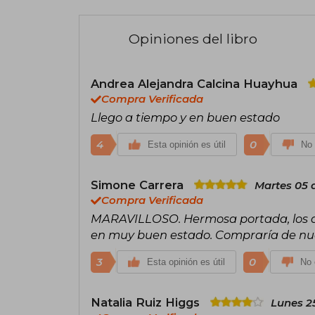
Opiniones del libro
Andrea Alejandra Calcina Huayhua
Compra Verificada
Llego a tiempo y en buen estado
4
0
Esta opinión es útil
No 
Simone Carrera
Martes 05 
Compra Verificada
MARAVILLOSO. Hermosa portada, los de
en muy buen estado. Compraría de nu
3
0
Esta opinión es útil
No 
Natalia Ruiz Higgs
Lunes 2