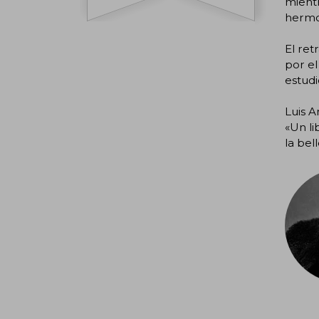
mientr
hermos
El ret
por el
estudi
Luis An
«Un li
la bel