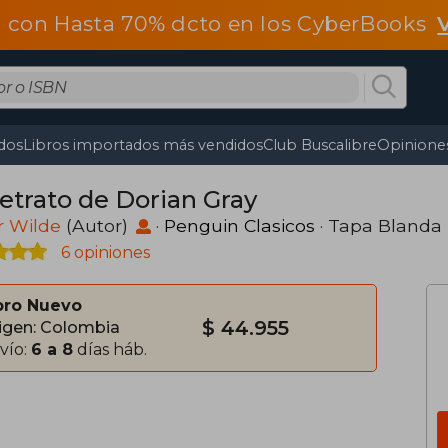
 con Hasta 70% dcto en los CyberBooks
dos
Libros importados más vendidos
Club Buscalibre
Opiniones
Retrato de Dorian Gray
r Wilde
(Autor)
·
Penguin Clasicos
· Tapa Blanda
6 opiniones
bro Nuevo
$ 44.955
igen: Colombia
vío:
6 a 8
días háb.