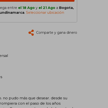
lega entre
el 18 Ago
y
el 21 Ago
a
Bogota,
undinamarca
.
Seleccionar ubicación
Comparte y gana dinero
ersal
es
rlo. no pudo más que desear. desde su
rrompiera con el paso de los años