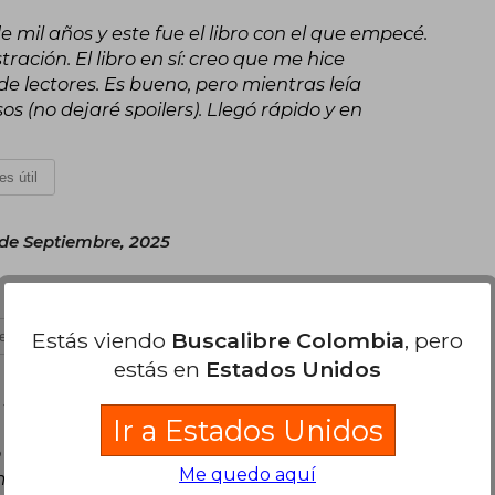
e mil años y este fue el libro con el que empecé.
ración. El libro en sí: creo que me hice
 lectores. Es bueno, pero mientras leía
s (no dejaré spoilers). Llegó rápido y en
es útil
 de Septiembre, 2025
Estás viendo
Buscalibre Colombia
, pero
es útil
estás en
Estados Unidos
 Junio, 2026
Ir a Estados Unidos
 leo, estéticamente es precioso, los colores son
Me quedo aquí
mi compra.