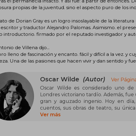
as él permanecía intacto. Y así fue: a partir de entonces. D
ura propias de la juventud. sino el aspecto puro de los in
rato de Dorian Gray es un logro insoslayable de la literatur
 escritor y traductor Alejandro Palomas. Asimismo. el pre
o introductorio. firmado por el reputado investigador y aut
tonio de Villena dijo...
bro lleno de fascinación y encanto. fácil y difícil a la vez. y
leza. Una de las pasiones que hacen vivir y dan sentido y fu
Oscar Wilde
(Autor)
Ver Págin
Oscar Wilde es considerado uno de 
Londres victoriano tardío. Además, fue
gran y aguzado ingenio. Hoy en día,
cuentos, sus obras de teatro, su única 
tragedia de su encarcelamiento, segui
Ver más