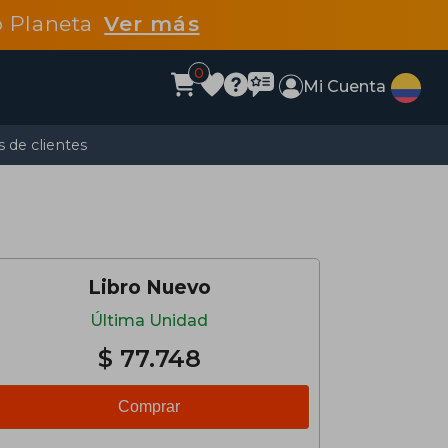
po Planeta
Ver más
0
Mi Cuenta
 de clientes
Libro Nuevo
Última Unidad
$ 77.748
Comprar