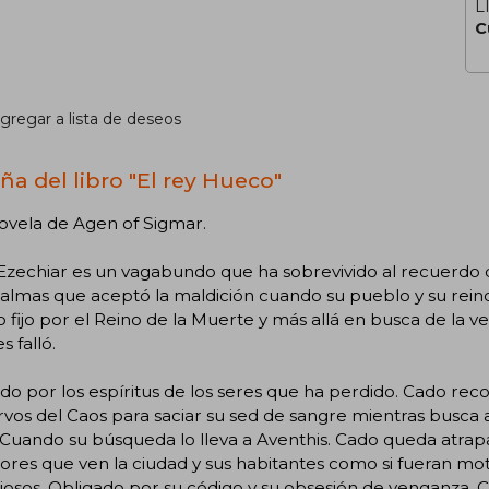
L
C
gregar a lista de deseos
ña del libro "El rey Hueco"
ovela de Agen of Sigmar.
zechiar es un vagabundo que ha sobrevivido al recuerdo de
lmas que aceptó la maldición cuando su pueblo y su reino 
fijo por el Reino de la Muerte y más allá en busca de la ve
s falló.
o por los espíritus de los seres que ha perdido. Cado reco
ervos del Caos para saciar su sed de sangre mientras busc
 Cuando su búsqueda lo lleva a Aventhis. Cado queda atra
ores que ven la ciudad y sus habitantes como si fueran mot
iosos. Obligado por su código y su obsesión de venganza