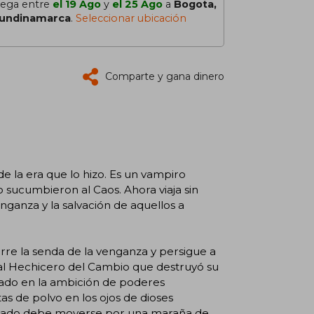
lega entre
el 19 Ago
y
el 25 Ago
a
Bogota,
undinamarca
.
Seleccionar ubicación
Comparte y gana dinero
 la era que lo hizo. Es un vampiro
sucumbieron al Caos. Ahora viaja sin
nganza y la salvación de aquellos a
rre la senda de la venganza y persigue a
a al Hechicero del Cambio que destruyó su
pado en la ambición de poderes
as de polvo en los ojos de dioses
. Cado debe moverse por una maraña de