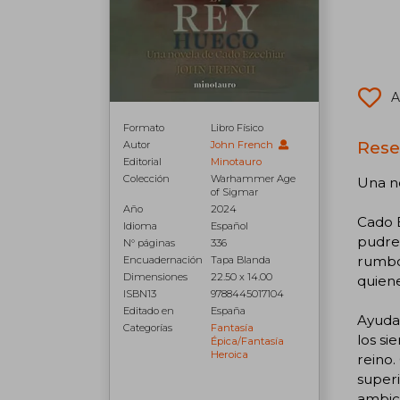
A
Formato
Libro Físico
Rese
Autor
John French
Editorial
Minotauro
Colección
Warhammer Age
Una n
of Sigmar
Año
2024
Cado E
Idioma
Español
pudrea
N° páginas
336
rumbo 
Encuadernación
Tapa Blanda
Dimensiones
22.50 x 14.00
quiene
ISBN13
9788445017104
Editado en
España
Ayudad
Categorías
Fantasía
los si
Épica/fantasía
Heroica
reino.
superi
ambic