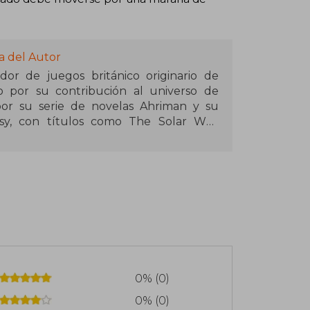
a del Autor
or de juegos británico originario de
o por su contribución al universo de
r su serie de novelas Ahriman y su
esy, con títulos como The Solar War,
ss y Tallarn. Su enfoque narrativo se
más oscuros y complejos del universo de
orrupción, lealtad y sacrificio.
French ha incursionado en otros géneros,
 Lord of Nightmares para Fantasy Flight
con The Last Visitor bajo el seudónimo
cribe Award al Mejor Audio Drama por
u habilidad para combinar elementos de
ctivesca le ha valido un lugar destacado
0% (0)
0% (0)