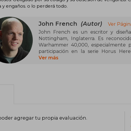
 y engaños. o lo perderá todo.
John French
(Autor)
Ver Págin
John French es un escritor y diseñad
Nottingham, Inglaterra. Es reconocid
Warhammer 40,000, especialmente po
participación en la serie Horus Her
Praetorian of Dorn, Slaves to Darkne
Ver más
caracteriza por explorar los aspectos 
Warhammer, profundizando en temas de c
Además de su trabajo en la literatura, 
como el horror cósmico con su trilogía
Publishing, y la ficción detectivesca 
Stephen Henry. En 2018, recibió el S
Agent of the Throne: Blood and Lies. S
ciencia ficción, horror y narrativa dete
poder agregar tu propia evaluación
.
en la literatura contemporánea.