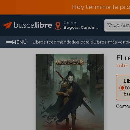
Hoy termina la pr
Enviar a
Bogota, Cundinamarca
MENÚ
Libros recomendados para ti
Libros más vendi
El 
John
Li
Im
En
Costo