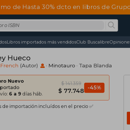
omo de Hasta 30% dcto en libros de Gru
dos
Libros importados más vendidos
Club Buscalibre
Opiniones
rey Hueco
 French
(Autor)
·
Minotauro
· Tapa Blanda
bro Nuevo
$ 141.359
-45%
portado
$ 77.748
vío:
6 a 9
días háb.
s de importación incluídos en el precio ✅