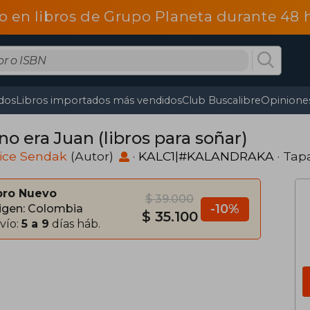
o en libros de Grupo Planeta durante 48
dos
Libros importados más vendidos
Club Buscalibre
Opiniones
no era Juan (libros para soñar)
ice Sendak
(Autor)
·
KALC1|#KALANDRAKA
· Tap
bro Nuevo
$ 39.000
-10%
igen: Colombia
$ 35.100
vío:
5 a 9
días háb.