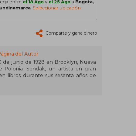
lega entre
el 18 Ago
y
el 25 Ago
a
Bogota,
undinamarca
.
Seleccionar ubicación
Comparte y gana dinero
Página del Autor
0 de junio de 1928 en Brooklyn, Nueva
e Polonia. Sendak, un artista en gran
en libros durante sus sesenta años de
ra como diseñador de vestuario y
1970, diseñando óperas que incluían
Mozart , El amor de las tres naranjas de
rt Humperdinck , así como el ballet de
diseñó los decorados y el vestuario, y
ducción musical de Really Rosie.