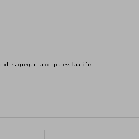
Maurice Sendak sigue siendo el artista 
la historia. Recibió la Medalla Calde
Andersen en 1970, el Premio Laura 
Conmemorativo Astrid Lindgren en 2003.
otorgó la Medalla Nacional de las Arte
las artes en Estados Unidos.
poder agregar tu propia evaluación
.