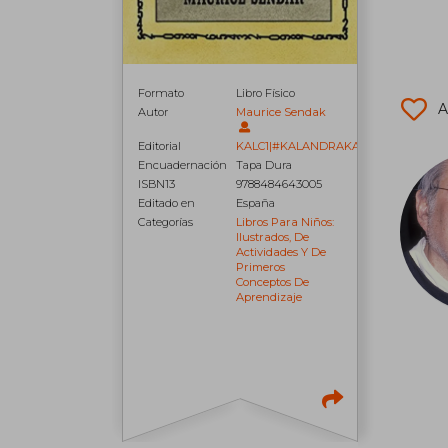
Formato
Libro Físico
A
Autor
Maurice Sendak
Editorial
KALC1|#KALANDRAKA
Encuadernación
Tapa Dura
ISBN13
9788484643005
Editado en
España
Categorías
Libros Para Niños:
Ilustrados, De
Actividades Y De
Primeros
Conceptos De
Aprendizaje