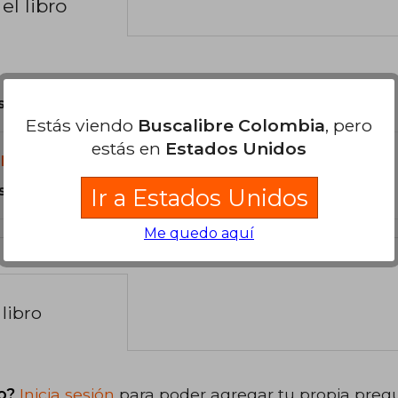
el libro
son Originales.
Estás viendo
Buscalibre Colombia
, pero
estás en
Estados Unidos
libro?
s Tapa Dura.
Ir a Estados Unidos
Me quedo aquí
libro
o?
Inicia sesión
para poder agregar tu propia preg