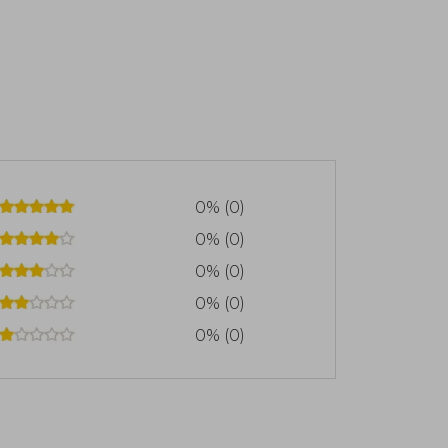
de libros infantiles más galardonado de
cott en 1964, el Premio Hans Christian
Ingalls Wilder en 1983 y el Premio
 En 1996, el presidente Bill Clinton le
s en reconocimiento a su contribución a
0% (0)
0% (0)
0% (0)
0% (0)
0% (0)