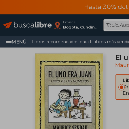
Hasta 30% dct
Enviar a
Bogota, Cundinamarca
MENÚ
Libros recomendados para ti
Libros más vendi
El u
Maur
Li
Or
En