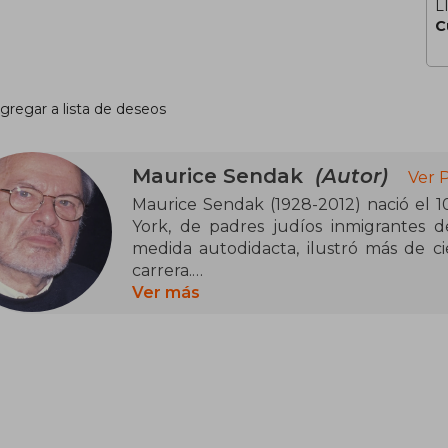
L
C
gregar a lista de deseos
Maurice Sendak
(Autor)
Ver 
Maurice Sendak (1928-2012) nació el 1
York, de padres judíos inmigrantes d
medida autodidacta, ilustró más de ci
carrera.
Ver más
Sendak comenzó una segunda carre
escenografía a finales de los años 
Brundibar de Krása, La flauta mágica de 
Prokófiev y Hansel y Gretel de Engelbe
Chaikovski, El cascanueces . También 
escribió el libreto y las letras de la pro