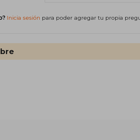
o?
Inicia sesión
para poder agregar tu propia preg
ibre