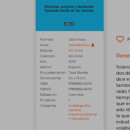
A
Formato
Libro Físico
Autor
Yolanda Ruiz
Editorial
AGUILAR
Reseñ
Colección
AGUILAR
Año
2019
Yolan
Idioma
Español
dos dé
Encuadernación
Tapa Blanda
Dimensiones
24 x 15 cm
dice e
ISBN
9789585549074
tambié
ISBN13
9789585549074
radio 
Editado en
Colombia
tiempo
N° edición
1
que en
Categorías
Autobiografía:
sido l
General
Industria Editorial
la que
Y Periodismo
indust
volaba