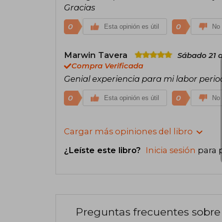
Gracias
0
0
Esta opinión es útil
No 
Marwin Tavera
Sábado 21 d
Compra Verificada
Genial experiencia para mi labor perio
0
0
Esta opinión es útil
No 
Cargar más opiniones del libro
¿Leíste este libro?
Inicia sesión
para 
Preguntas frecuentes sobre 