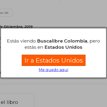
es útil
e Diciembre, 2019
dística
Estás viendo
Buscalibre Colombia
, pero
estás en
Estados Unidos
es útil
Ir a Estados Unidos
Me quedo aquí
poder agregar tu propia evaluación
.
el libro