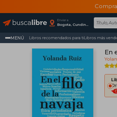
Compra
Enviar a
Bogota, Cundinamarca
MENÚ
Libros recomendados para ti
Libros más vendi
En e
Yolan
Li
Or