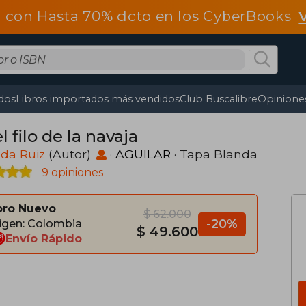
 con Hasta 70% dcto en los CyberBooks
dos
Libros importados más vendidos
Club Buscalibre
Opiniones
l filo de la navaja
da Ruiz
(Autor)
·
AGUILAR
· Tapa Blanda
9 opiniones
bro Nuevo
$ 62.000
-20%
igen: Colombia
$ 49.600
Envío Rápido