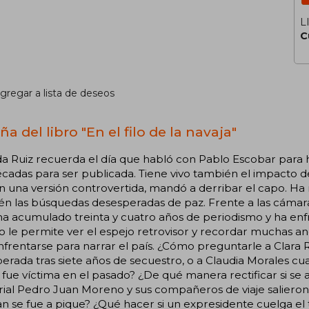
L
C
gregar a lista de deseos
a del libro "En el filo de la navaja"
da Ruiz recuerda el día que habló con Pablo Escobar para
cadas para ser publicada. Tiene vivo también el impacto de
n una versión controvertida, mandó a derribar el capo. Ha
n las búsquedas desesperadas de paz. Frente a las cámaras
ha acumulado treinta y cuatro años de periodismo y ha enf
 le permite ver el espejo retrovisor y recordar muchas an
frentarse para narrar el país. ¿Cómo preguntarle a Clara 
iberada tras siete años de secuestro, o a Claudia Morales 
 fue víctima en el pasado? ¿De qué manera rectificar si se a
rial Pedro Juan Moreno y sus compañeros de viaje salieron
n se fue a pique? ¿Qué hacer si un expresidente cuelga el 