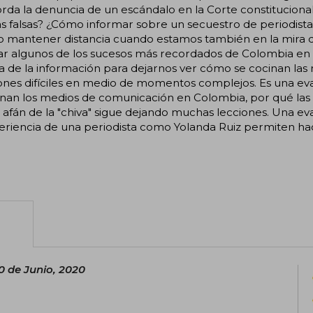
rda la denuncia de un escándalo en la Corte constitucional?
as falsas? ¿Cómo informar sobre un secuestro de periodis
 mantener distancia cuando estamos también en la mira de
r algunos de los sucesos más recordados de Colombia en lo
 de la información para dejarnos ver cómo se cocinan las
ones difíciles en medio de momentos complejos. Es una ev
nan los medios de comunicación en Colombia, por qué las r
 afán de la "chiva" sigue dejando muchas lecciones. Una ev
periencia de una periodista como Yolanda Ruiz permiten h
0 de Junio, 2020