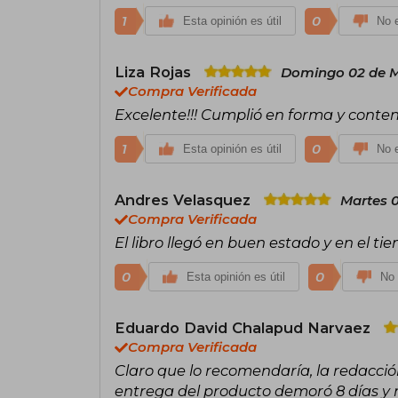
1
0
Esta opinión es útil
No e
Liza Rojas
Domingo 02 de M
Compra Verificada
Excelente!!! Cumplió en forma y conten
1
0
Esta opinión es útil
No e
Andres Velasquez
Martes 0
Compra Verificada
El libro llegó en buen estado y en el ti
0
0
Esta opinión es útil
No 
Eduardo David Chalapud Narvaez
Compra Verificada
Claro que lo recomendaría, la redacción
entrega del producto demoró 8 días y 