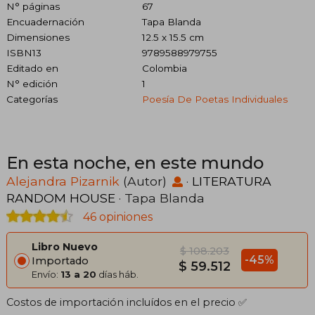
N° páginas
67
Encuadernación
Tapa Blanda
Dimensiones
12.5 x 15.5 cm
ISBN13
9789588979755
Editado en
Colombia
N° edición
1
Categorías
Poesía De Poetas Individuales
En esta noche, en este mundo
Alejandra Pizarnik
(Autor)
·
LITERATURA
RANDOM HOUSE
· Tapa Blanda
46 opiniones
Libro Nuevo
$ 108.203
-45%
Importado
$ 59.512
Envío:
13 a 20
días háb.
Costos de importación incluídos en el precio ✅