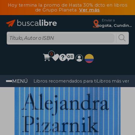
Hoy termina la promo de Hasta 30% dcto en libros
de Grupo Planeta
Ver más
Enviar a
Bogota, Cundinamarca
0
MENÚ
Libros recomendados para ti
Libros más vendi