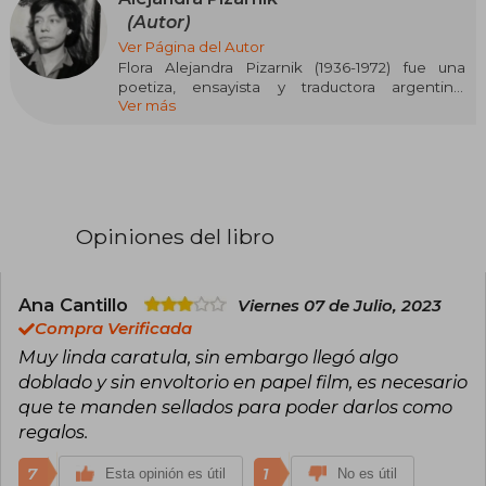
(Autor)
Ver Página del Autor
Flora Alejandra Pizarnik (1936-1972) fue una
poetiza, ensayista y traductora argentina.
Ver más
Estudió Filosofía y Letras en la Universidad de
Buenos Aires y tuvo formación artística de la
mano del pintor surrealista Juan Batlle Planas.
Además, estudió historia de las religiones y
literatura francesa en La Sorbona. En su tiempo
en Paris, entre 1960 y 1964, trabajó para la revista
Cuadernos y algunas editoriales francesas y
Opiniones del libro
entabla una importante amistad con Julio
Cortazar y Octavio Paz. En 1969 recibió una beca
Guggenheim, y en 1971 una Fullbright. Se quita la
vida en 1972 con una sobredosis de seconal.
Ana Cantillo
Viernes 07 de Julio, 2023
Pizarnik es considerada como la última poeta
Compra Verificada
maldita.
Muy linda caratula, sin embargo llegó algo
doblado y sin envoltorio en papel film, es necesario
que te manden sellados para poder darlos como
regalos.
7
1
Esta opinión es útil
No es útil