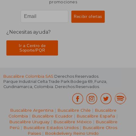
promociones
¿Necesitas ayuda?
Ir a Centro de
Soporte/PQR
Buscalibre Colombia SAS
Derechos Reservados.
Parque Industrial Celta Trade Park Bodega 69
,
Funza
,
Cundinamarca
,
Colombia
. Derechos Reservados.
Buscalibre Argentina
|
Buscalibre Chile
|
Buscalibre
Colombia
|
Buscalibre Ecuador
|
Buscalibre España
|
Buscalibre Uruguay
|
Buscalibre México
|
Buscalibre
Perú
|
Buscalibre Estados Unidos
|
Buscalibre Otros
Países
|
Bookdelivery Reino Unido