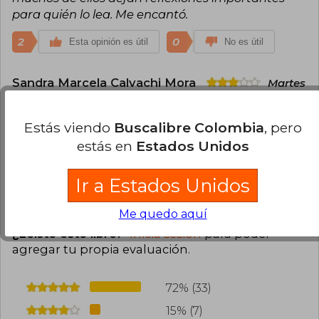
para quién lo lea. Me encantó.
2
0
Esta opinión es útil
No es útil
Sandra Marcela Calvachi Mora
Martes
28 de Julio, 2020
Compra Verificada
Estás viendo
Buscalibre Colombia
, pero
No me gustó la pasta. El contenido es bello!
estás en
Estados Unidos
1
0
Esta opinión es útil
No es útil
Ir a Estados Unidos
Cargar más opiniones del libro
Me quedo aquí
¿Leíste este libro?
Inicia sesión
para poder
agregar tu propia evaluación
.
72% (33)
15% (7)