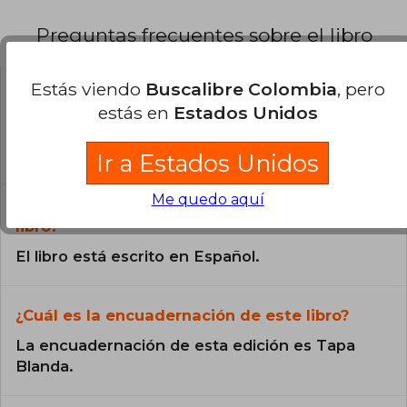
Preguntas frecuentes sobre el libro
Estás viendo
Buscalibre Colombia
, pero
¿El libro es original?
estás en
Estados Unidos
Todos los libros de nuestro
catálogo son Originales.
Ir a Estados Unidos
Me quedo aquí
¿En qué Idioma está escrito el
libro?
El libro está escrito en Español.
¿Cuál es la encuadernación de este libro?
La encuadernación de esta edición es Tapa
Blanda.