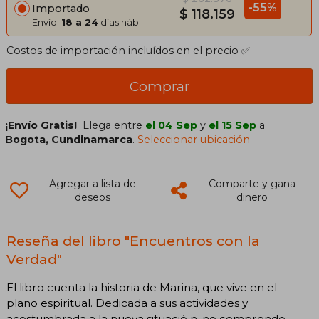
-55%
Importado
$ 118.159
Envío:
18 a 24
días háb.
Costos de importación incluídos en el precio ✅
Comprar
¡Envío Gratis!
Llega entre
el 04 Sep
y
el 15 Sep
a
Bogota, Cundinamarca
.
Seleccionar ubicación
Agregar a lista de
Comparte y gana
deseos
dinero
Reseña del libro "Encuentros con la
Verdad"
El libro cuenta la historia de Marina, que vive en el
plano espiritual. Dedicada a sus actividades y
acostumbrada a la nueva situació n, no comprende