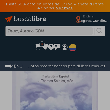
Hasta 30% dcto en libros de Grupo Planeta durante
48 horas
Ver más
Enviar a
Bogota, Cundinamarca
0
MENÚ
Libros recomendados para ti
Libros más vendi