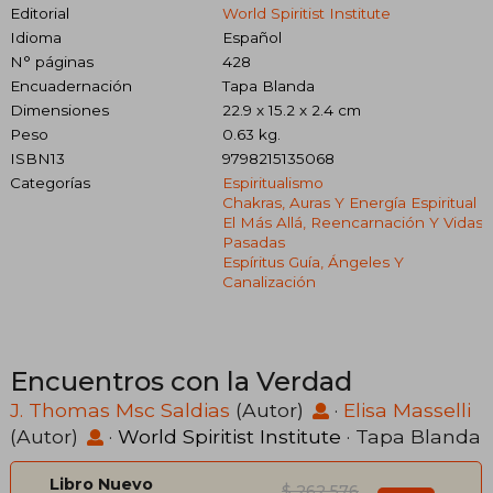
Editorial
World Spiritist Institute
Idioma
Español
N° páginas
428
Encuadernación
Tapa Blanda
Dimensiones
22.9 x 15.2 x 2.4 cm
Peso
0.63 kg.
ISBN13
9798215135068
Categorías
Espiritualismo
Chakras, Auras Y Energía Espiritual
El Más Allá, Reencarnación Y Vidas
Pasadas
Espíritus Guía, Ángeles Y
Canalización
Encuentros con la Verdad
J. Thomas Msc Saldias
(Autor)
·
Elisa Masselli
(Autor)
·
World Spiritist Institute
· Tapa Blanda
Libro Nuevo
$ 262.576