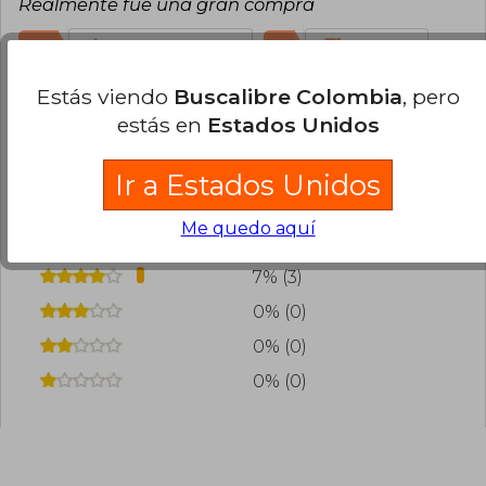
Realmente fue una gran comprá
22
0
Esta opinión es útil
No es útil
Estás viendo
Buscalibre Colombia
, pero
Cargar más opiniones del libro
estás en
Estados Unidos
¿Leíste este libro?
Inicia sesión
para poder
Ir a Estados Unidos
agregar tu propia evaluación
.
Me quedo aquí
93% (43)
7% (3)
0% (0)
0% (0)
0% (0)