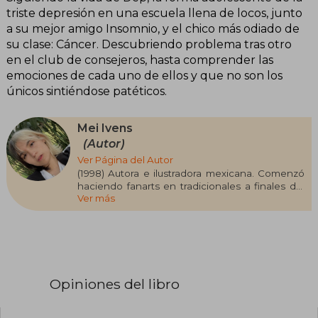
triste depresión en una escuela llena de locos, junto
a su mejor amigo Insomnio, y el chico más odiado de
su clase: Cáncer. Descubriendo problema tras otro
en el club de consejeros, hasta comprender las
emociones de cada uno de ellos y que no son los
únicos sintiéndose patéticos.
Mei Ivens
(Autor)
Ver Página del Autor
(1998) Autora e ilustradora mexicana. Comenzó
haciendo fanarts en tradicionales a finales del
Ver más
2019 y en 2020 empezó a ilustrar digitalmente.
Se inició en la escritura a los quince años en la
plataforma online Wattpad bajo el pseudónimo
Ekilorhe. Se pueden ver sus ilustraciones es
@MM.Ivens
Opiniones del libro