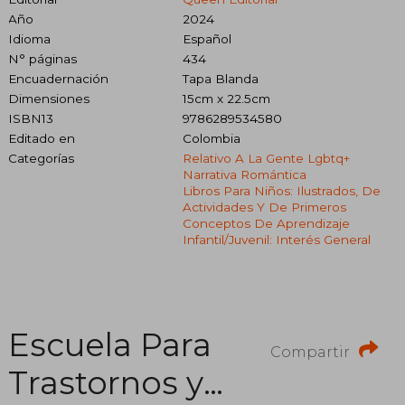
Año
2024
Idioma
Español
N° páginas
434
Encuadernación
Tapa Blanda
Dimensiones
15cm x 22.5cm
ISBN13
9786289534580
Editado en
Colombia
Categorías
Relativo A La Gente Lgbtq+
Narrativa Romántica
Libros Para Niños: Ilustrados, De
Actividades Y De Primeros
Conceptos De Aprendizaje
Infantil/juvenil: Interés General
Escuela Para
Compartir
Trastornos y