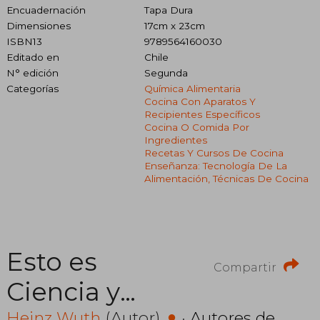
Encuadernación
Tapa Dura
Dimensiones
17cm x 23cm
ISBN13
9789564160030
Editado en
Chile
N° edición
Segunda
Categorías
Química Alimentaria
Cocina Con Aparatos Y
Recipientes Específicos
Cocina O Comida Por
Ingredientes
Recetas Y Cursos De Cocina
Enseñanza: Tecnología De La
Alimentación, Técnicas De Cocina
Esto es
Compartir
Ciencia y
Heinz Wuth
(Autor)
·
Autores de