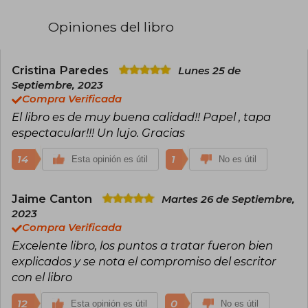
lo que sucede en sus sartenes para lograr una
mejor ejecución, y que el amor por la buena
Opiniones del libro
mesa siempre va de la mano con el aprecio por
la cultura.
En su blog, imchef.org, comparte información
Cristina Paredes
Lunes 25 de
valiosa sobre los procesos y fundamentos
Septiembre, 2023
científicos en la cocina, acercando este
Compra Verificada
conocimiento tanto a profesionales como a
El libro es de muy buena calidad!! Papel , tapa
aficionados de la gastronomía. Su libro Esto es
Ciencia y Cocina (2023) se ha convertido en una
espectacular!!! Un lujo. Gracias
guía imprescindible para aquellos que desean
entender los "cómo" y "por qué" de la cocina,
14
1
Esta opinión es útil
No es útil
combinando ciencia y arte culinario de manera
accesible y apasionante.
Jaime Canton
Martes 26 de Septiembre,
2023
Compra Verificada
Excelente libro, los puntos a tratar fueron bien
explicados y se nota el compromiso del escritor
con el libro
12
0
Esta opinión es útil
No es útil