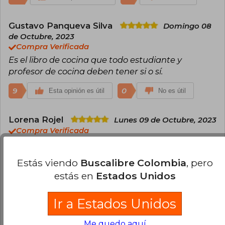
Gustavo Panqueva Silva
Domingo 08
de Octubre, 2023
Compra Verificada
Es el libro de cocina que todo estudiante y
profesor de cocina deben tener si o sí.
9
0
Esta opinión es útil
No es útil
Lorena Rojel
Lunes 09 de Octubre, 2023
Compra Verificada
Me encanta el libro! Responde muchas preguntas
a las que no suelo encontrar respuestas!
Estás viendo
Buscalibre Colombia
, pero
estás en
Estados Unidos
7
0
Esta opinión es útil
No es útil
Ir a Estados Unidos
Ana Del Carmen Hernández Concha
Miércoles 11 de Octubre, 2023
Me quedo aquí
Compra Verificada