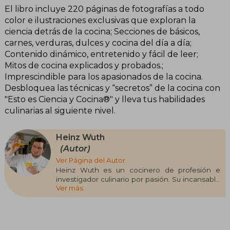
El libro incluye 220 páginas de fotografías a todo
color e ilustraciones exclusivas que exploran la
ciencia detrás de la cocina; Secciones de básicos,
carnes, verduras, dulces y cocina del día a día;
Contenido dinámico, entretenido y fácil de leer;
Mitos de cocina explicados y probados.;
Imprescindible para los apasionados de la cocina.
Desbloquea las técnicas y “secretos” de la cocina con
"Esto es Ciencia y Cocina®" y lleva tus habilidades
culinarias al siguiente nivel.
Heinz Wuth
(Autor)
Ver Página del Autor
Heinz Wuth es un cocinero de profesión e
investigador culinario por pasión. Su incansable
Ver más
sed de conocimiento lo lleva a buscar,
investigar y experimentar continuamente en el
mundo gastronómico. Cree firmemente que
quienes trabajan en la cocina deben
comprender los procesos científicos detrás de