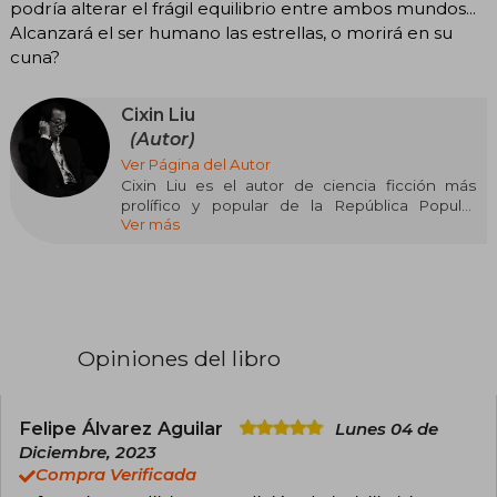
podría alterar el frágil equilibrio entre ambos mundos...
Alcanzará el ser humano las estrellas, o morirá en su
cuna?
Cixin Liu
(Autor)
Ver Página del Autor
Cixin Liu es el autor de ciencia ficción más
prolífico y popular de la República Popular
Ver más
China. Liu ha sido galardonado ocho veces con
el Galaxy Award (el equivalente en su país al
premio Hugo) y el Nebula chino, antes de
convertir su «Trilogía de los Tres Cuerpos» en
una obra capaz de vender un millón de
ejemplares solo en China, despertar el interés
unánime de todo Occidente, obtener el premio
Opiniones del libro
Hugo 2015 a la mejor novela y ganarse
prescriptores de la talla de Barack Obama y
Mark Zuckerberg.
Felipe Álvarez Aguilar
Lunes 04 de
Su enorme éxito se repite ahora en todos los
Diciembre, 2023
mercados internacionales, gracias a los fans del
Compra Verificada
género, pero también, y sobre todo, a los