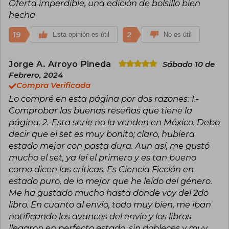
Oferta imperdible, una edición de bolsillo bien
millones de lectores interesados en la
actualidad geopolítica y en el pasado y futuro de
hecha
China. Son todos ellos quienes han conseguido
convertir a un perfecto desconocido, llegado
19
2
Esta opinión es útil
No es útil
del Oriente más misterioso y hermético, en una
de las grandes sensaciones literarias de los
últimos años.
Jorge A. Arroyo Pineda
Sábado 10 de
Febrero, 2024
Antes de ser escritor, Liu trabajó como
Compra Verificada
ingeniero de una central eléctrica de la ciudad
china de Yangquán, en la provincia de Shanxi,
Lo compré en esta página por dos razones: 1.-
ahora temporalmente cerrada debido a la
Comprobar las buenas reseñas que tiene la
contaminación atmosférica.
página. 2.-Esta serie no la venden en México. Debo
decir que el set es muy bonito; claro, hubiera
estado mejor con pasta dura. Aun así, me gustó
mucho el set, ya leí el primero y es tan bueno
como dicen las críticas. Es Ciencia Ficción en
estado puro, de lo mejor que he leído del género.
Me ha gustado mucho hasta donde voy del 2do
libro. En cuanto al envío, todo muy bien, me iban
notificando los avances del envío y los libros
llegaron en perfecto estado, sin dobleces y muy