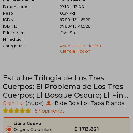
Encuadernación
Tapa Blanda
Dimensiones
19.10 x 13.00
Peso
0.37 kg.
ISBN
9788413146928
ISBN13
9788413146928
Editado en
España
N° edición
1
Categorías
Aventura De Ficción
Ciencia Ficción
Estuche Trilogía de Los Tres
Cuerpos: El Problema de Los Tres
Cuerpos; El Bosque Oscuro; El Fin
de la Muerte / Three-Body Problem
Cixin Liu
(Autor)
·
B de Bolsillo
· Tapa Blanda
Boxed Set: The Dark
57 opiniones
Libro Nuevo
$ 178.821
Origen: Colombia