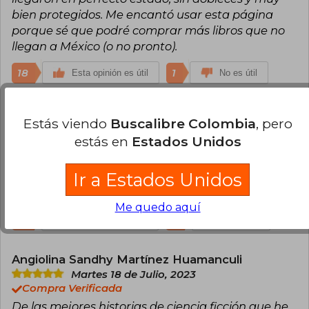
bien protegidos. Me encantó usar esta página
porque sé que podré comprar más libros que no
llegan a México (o no pronto).
18
1
Esta opinión es útil
No es útil
Diego Valdez
Jueves 04 de Enero, 2024
Estás viendo
Buscalibre Colombia
, pero
Compra Verificada
estás en
Estados Unidos
Llegaron antes de fecha, protección total, 10/10 el
servicio de entrega. Con respecto a los libros, voy
Ir a Estados Unidos
por el segundo; pero toda la saga es un viaje en
todo sentido, la mejor compra del 2023
Me quedo aquí
13
0
Esta opinión es útil
No es útil
Angiolina Sandhy Martínez Huamanculi
Martes 18 de Julio, 2023
Compra Verificada
De las mejores historias de ciencia ficción que he