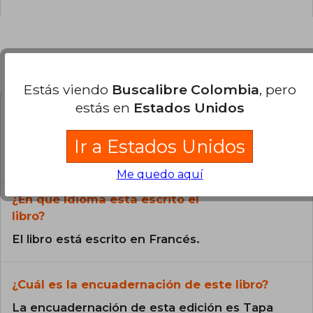
Preguntas frecuentes sobre el libro
Estás viendo
Buscalibre Colombia
, pero
estás en
Estados Unidos
¿El libro es original?
Ir a Estados Unidos
Todos los libros de nuestro
catálogo son Originales.
Me quedo aquí
¿En qué Idioma está escrito el
libro?
El libro está escrito en Francés.
¿Cuál es la encuadernación de este libro?
La encuadernación de esta edición es Tapa