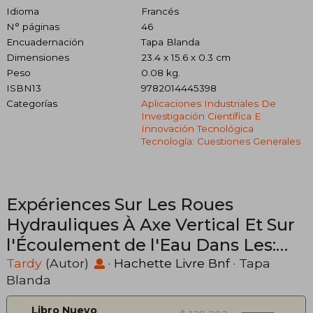
Idioma
Francés
N° páginas
46
Encuadernación
Tapa Blanda
Dimensiones
23.4 x 15.6 x 0.3 cm
Peso
0.08 kg.
ISBN13
9782014445398
Categorías
Aplicaciones Industriales De
Investigación Científica E
Innovación Tecnológica
Tecnología: Cuestiones Generales
Expériences Sur Les Roues
Hydrauliques À Axe Vertical Et Sur
l'Écoulement de l'Eau Dans Les:
Coursiers Et Dans Les Buses de
Tardy
(Autor)
·
Hachette Livre Bnf
· Tapa
Blanda
Forme Pyramidale (en Francés)
Libro Nuevo