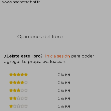
www.hachettebnf.fr
Opiniones del libro
¿Leíste este libro?
Inicia sesión
para poder
agregar tu propia evaluación
.
0% (0)
0% (0)
0% (0)
0% (0)
0% (0)