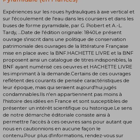
Expériences sur les roues hydrauliques à axe vertical et
sur l'écoulement de l'eau dans les coursiers et dans les
buses de forme pyramidale, par G. Piobert et A.-L.
Tardy, ...Date de l'édition originale: 1840Le présent
ouvrage s'inscrit dans une politique de conservation
patrimoniale des ouvrages de la littérature Française
mise en place avec la BNF.HACHETTE LIVRE et la BNF
proposent ainsi un catalogue de titres indisponibles, la
BNF ayant numérisé ces oeuvres et HACHETTE LIVRE
les imprimant à la demande.Certains de ces ouvrages
reflètent des courants de pensée caractéristiques de
leur époque, mais qui seraient aujourd'hui jugés
condamnables.Ils n'en appartiennent pas moins à
l'histoire des idées en France et sont susceptibles de
présenter un intérêt scientifique ou historique.Le sens
de notre démarche éditoriale consiste ainsi à
permettre l'accès à ces oeuvres sans pour autant que
nous en cautionnions en aucune façon le
contenu.Pour plus d'informations, rendez-vous sur