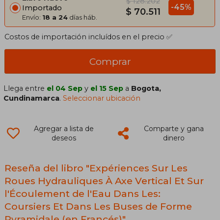
$ 128.202
-45%
Importado
$ 70.511
Envío:
18 a 24
días háb.
Costos de importación incluídos en el precio ✅
Comprar
Llega entre
el 04 Sep
y
el 15 Sep
a
Bogota,
Cundinamarca
.
Seleccionar ubicación
Agregar a lista de
Comparte y gana
deseos
dinero
Reseña del libro "Expériences Sur Les
Roues Hydrauliques À Axe Vertical Et Sur
l'Écoulement de l'Eau Dans Les:
Coursiers Et Dans Les Buses de Forme
Pyramidale (en Francés)"