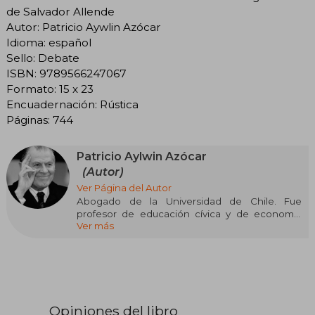
de Salvador Allende
Autor: Patricio Aywlin Azócar
Idioma: español
Sello: Debate
ISBN: 9789566247067
Formato: 15 x 23
Encuadernación: Rústica
Páginas: 744
Patricio Aylwin Azócar
(Autor)
Ver Página del Autor
Abogado de la Universidad de Chile. Fue
profesor de educación cívica y de economía
Ver más
política en el Instituto Nacional, profesor de
derecho administrativo en la Universidad de
Chile y en la Pontificia Universidad Católica de
Chile. Presidente de la Falange Nacional y del
Partido Demócrata Cristiano en distintos
periodos. Senador de la República entre 1965 y
1973 por la 6.a agrupación provincial. Presidente
Opiniones del libro