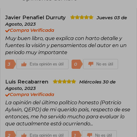
del Senado entre 1971 y 1972. Fue vocero de la
Concertación de Partidos por el No en 1988 y
Presidente de la República (1990-1994). Autor de
diversos libros, entre ellos, El reencuentro de los
Javier Penafiel Durruty
Jueves 03 de
demócratas (1998).
Agosto, 2023
Compra Verificada
Muy buen libro, que explica con harto detalle y
fuentes la visión y pensamientos del autor en un
periodo muy importante
3
0
Esta opinión es útil
No es útil
Luis Recabarren
Miércoles 30 de
Agosto, 2023
Compra Verificada
La opinión del último político honesto (Patricio
Aylwin, QEPD) de mi querido país, respecto de ese
entonces, me ha servido mucho para evaluar lo
que actualmente está ocurriendo...
2
1
Esta opinión es útil
No es útil