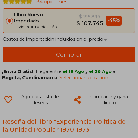
34 opiniones
Libro Nuevo
$ 195.899
-45%
Importado
$ 107.745
Envío:
6 a 10
días háb.
Costos de importación incluídos en el precio ✅
Comprar
¡Envío Gratis!
Llega entre
el 19 Ago
y
el 26 Ago
a
Bogota, Cundinamarca
.
Seleccionar ubicación
Agregar a lista de
Comparte y gana
deseos
dinero
Reseña del libro "Experiencia Politica de
la Unidad Popular 1970-1973"