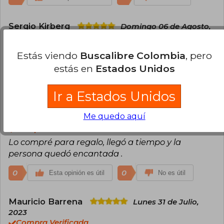
Sergio Kirberg
Domingo 06 de Agosto,
2023
Compra Verificada
Estás viendo
Buscalibre Colombia
, pero
Completa descripción del período 1970 - 1973
estás en
Estados Unidos
1
0
Esta opinión es útil
No es útil
Ir a Estados Unidos
Hilaneh Tuma
Lunes 23 de Octubre,
Me quedo aquí
2023
Compra Verificada
Lo compré para regalo, llegó a tiempo y la
persona quedó encantada .
0
0
Esta opinión es útil
No es útil
Mauricio Barrena
Lunes 31 de Julio,
2023
Compra Verificada