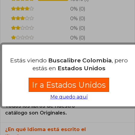
0% (0)
0% (0)
0% (0)
0% (0)
Estás viendo
Buscalibre Colombia
, pero
estás en
Estados Unidos
Preguntas frecuentes sobre el libro
Ir a Estados Unidos
¿El libro es original?
Me quedo aquí
Todos los libros de nuestro
catálogo son Originales.
¿En qué Idioma está escrito el