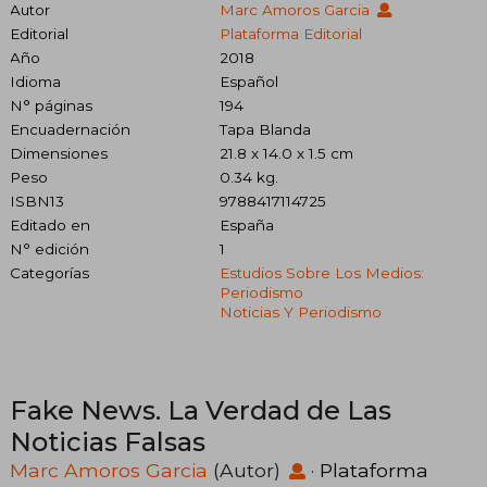
Autor
Marc Amoros Garcia
Editorial
Plataforma Editorial
Año
2018
Idioma
Español
N° páginas
194
Encuadernación
Tapa Blanda
Dimensiones
21.8 x 14.0 x 1.5 cm
Peso
0.34 kg.
ISBN13
9788417114725
Editado en
España
N° edición
1
Categorías
Estudios Sobre Los Medios:
Periodismo
Noticias Y Periodismo
Fake News. La Verdad de Las
Noticias Falsas
Marc Amoros Garcia
(Autor)
·
Plataforma