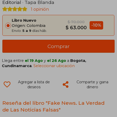
Editorial
· Tapa Blanda
1 opinión
Libro Nuevo
$ 70.000
-10%
Origen: Colombia
$ 63.000
Envío:
5 a 9
días háb.
Comprar
Llega entre
el 19 Ago
y
el 26 Ago
a
Bogota,
Cundinamarca
.
Seleccionar ubicación
Agregar a lista de
Comparte y gana
deseos
dinero
Reseña del libro "Fake News. La Verdad
de Las Noticias Falsas"