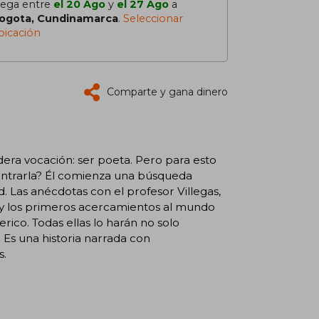
lega entre
el 20 Ago
y
el 27 Ago
a
ogota, Cundinamarca
.
Seleccionar
bicación
Comparte y gana dinero
era vocación: ser poeta. Pero para esto
ontrarla? Él comienza una búsqueda
. Las anécdotas con el profesor Villegas,
 y los primeros acercamientos al mundo
rico. Todas ellas lo harán no solo
 Es una historia narrada con
s.