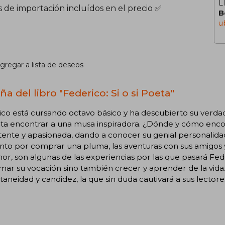
L
s de importación incluídos en el precio ✅
B
u
gregar a lista de deseos
a del libro "Federico: Si o si Poeta"
co está cursando octavo básico y ha descubierto su verdad
ita encontrar a una musa inspiradora. ¿Dónde y cómo enc
tente y apasionada, dando a conocer su genial personalidad
ento por comprar una pluma, las aventuras con sus amigos
or, son algunas de las experiencias por las que pasará Fede
mar su vocación sino también crecer y aprender de la vida.
aneidad y candidez, la que sin duda cautivará a sus lectore