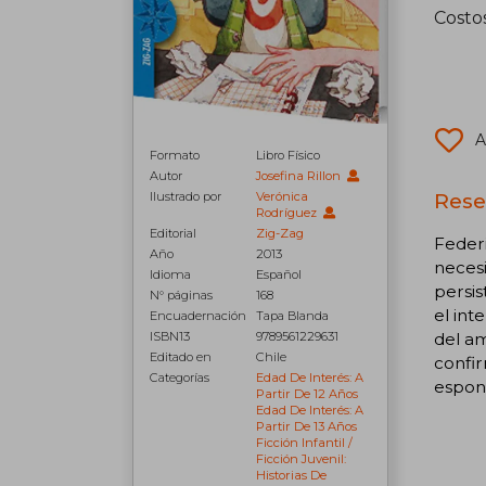
Costo
A
Formato
Libro Físico
Autor
Josefina Rillon
Reseñ
Ilustrado por
Verónica
Rodríguez
Editorial
Zig-Zag
Federi
Año
2013
neces
Idioma
Español
persis
N° páginas
168
el int
Encuadernación
Tapa Blanda
ISBN13
9789561229631
del am
Editado en
Chile
confir
Categorías
Edad De Interés: A
espont
Partir De 12 Años
Edad De Interés: A
Partir De 13 Años
Ficción Infantil /
Ficción Juvenil:
Historias De