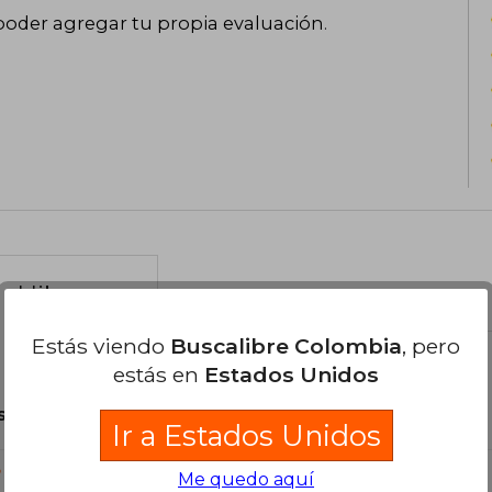
poder agregar tu propia evaluación
.
el libro
Estás viendo
Buscalibre Colombia
, pero
estás en
Estados Unidos
son Originales.
Ir a Estados Unidos
?
Me quedo aquí