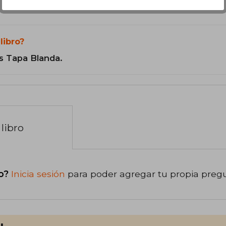
libro?
s Tapa Blanda.
libro
o?
Inicia sesión
para poder agregar tu propia preg