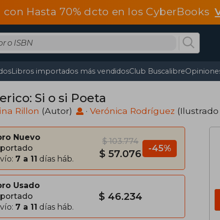
 con Hasta 70% dcto en los CyberBooks
dos
Libros importados más vendidos
Club Buscalibre
Opiniones
rico: Si o si Poeta
ina Rillon
(Autor)
·
Verónica Rodríguez
(Ilustrado
bro Nuevo
$ 103.774
-45%
portado
$ 57.076
vío:
7 a 11
días háb.
bro Usado
$ 46.234
portado
vío:
7 a 11
días háb.