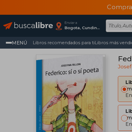
Compra
Enviar a
Bogota, Cundinamarca
MENÚ
Libros recomendados para ti
Libros más vendi
Fede
Josef
Li
Im
En
Li
Im
En