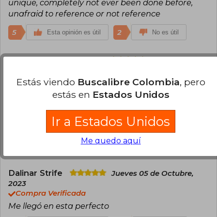
unique, completely not ever been done before,
unafraid to reference or not reference
5
2
Esta opinión es útil
No es útil
Sofía Daniela Gonzalez
Jueves 05 de
Octubre, 2023
Compra Verificada
Estás viendo
Buscalibre Colombia
, pero
Una de mis historias preferidas. Lo leí dos veces en
estás en
Estados Unidos
10 días porque la resaca literaria que me dio no se
iba incluso habiendo leído otros libros en el medio.
Ir a Estados Unidos
Super recomendable
Me quedo aquí
1
0
Esta opinión es útil
No es útil
Dalinar Strife
Jueves 05 de Octubre,
2023
Compra Verificada
Me llegó en esta perfecto