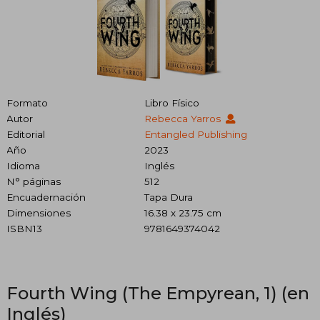
Formato
Libro Físico
Autor
Rebecca Yarros
Editorial
Entangled Publishing
Año
2023
Idioma
Inglés
N° páginas
512
Encuadernación
Tapa Dura
Dimensiones
16.38 x 23.75 cm
ISBN13
9781649374042
Fourth Wing (The Empyrean, 1) (en
Inglés)