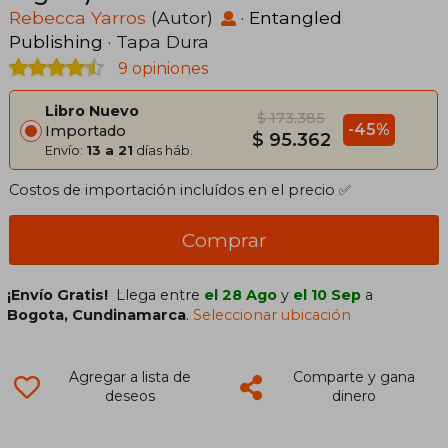
Rebecca Yarros
(Autor)
·
Entangled
Publishing
· Tapa Dura
9 opiniones
Libro Nuevo
$ 173.385
-45%
Importado
$ 95.362
Envío:
13 a 21
días háb.
Costos de importación incluídos en el precio ✅
Comprar
¡Envío Gratis!
Llega entre
el 28 Ago
y
el 10 Sep
a
Bogota, Cundinamarca
.
Seleccionar ubicación
Agregar a lista de
Comparte y gana
deseos
dinero