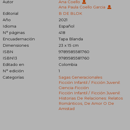
Autor
Ana Coello
Ana Paula Coello Garcia
Editorial
B DE BLOK
Año
2021
Idioma
Español
N° páginas
418
Encuadernación
Tapa Blanda
Dimensiones
23 x 15 cm
ISBN
9789585581760
ISBN13
9789585581760
Editado en
Colombia
N° edición
1
Categorías
Sagas Generacionales
Ficción Infantil / Ficción Juvenil:
Ciencia-Ficción
Ficción Infantil / Ficción Juvenil:
Historias De Relaciones: Relatos
Románticos, De Amor O De
Amistad