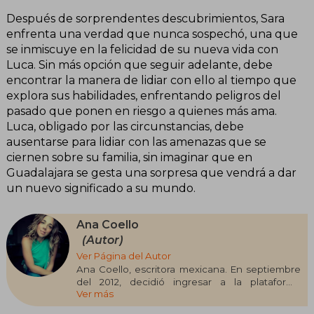
Después de sorprendentes descubrimientos, Sara
enfrenta una verdad que nunca sospechó, una que
se inmiscuye en la felicidad de su nueva vida con
Luca. Sin más opción que seguir adelante, debe
encontrar la manera de lidiar con ello al tiempo que
explora sus habilidades, enfrentando peligros del
pasado que ponen en riesgo a quienes más ama.
Luca, obligado por las circunstancias, debe
ausentarse para lidiar con las amenazas que se
ciernen sobre su familia, sin imaginar que en
Guadalajara se gesta una sorpresa que vendrá a dar
un nuevo significado a su mundo.
Ana Coello
(Autor)
Ver Página del Autor
Ana Coello, escritora mexicana. En septiembre
del 2012, decidió ingresar a la plataforma
Ver más
mundialmente conocida para escritores
emergentes, Wattpad, con una historia que