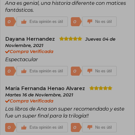
Ana es genial, una historia diferente con matices
deseo.
fantásticos.
0
0
Esta opinión es útil
No es útil
Dayana Hernandez
Jueves 04 de
Noviembre, 2021
Compra Verificada
Espectacular
0
0
Esta opinión es útil
No es útil
María Fernanda Henao Alvarez
Martes 16 de Noviembre, 2021
Compra Verificada
Los libros de Ana son super recomendado y este
fue un super final para la trilogía!!
0
0
Esta opinión es útil
No es útil