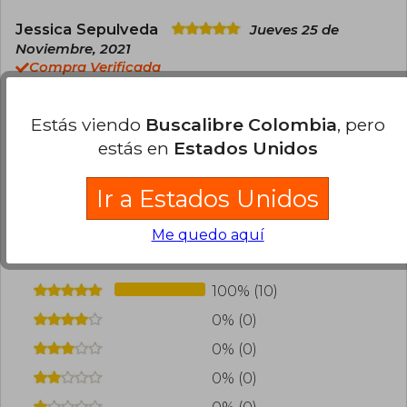
Jessica Sepulveda
Jueves 25 de
Noviembre, 2021
Compra Verificada
Me encantó
Estás viendo
Buscalibre Colombia
, pero
0
0
Esta opinión es útil
No es útil
estás en
Estados Unidos
Cargar más opiniones del libro
Ir a Estados Unidos
¿Leíste este libro?
Inicia sesión
para poder
Me quedo aquí
agregar tu propia evaluación
.
100% (10)
0% (0)
0% (0)
0% (0)