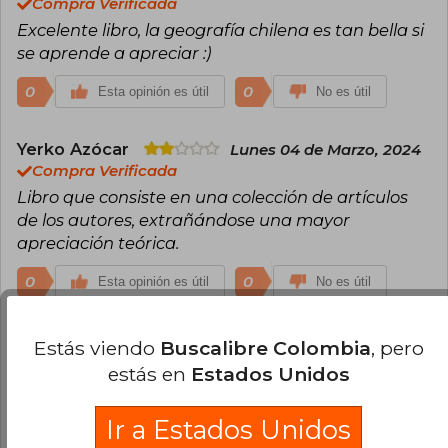
Compra Verificada
Excelente libro, la geografía chilena es tan bella si
se aprende a apreciar :)
0
0
Esta opinión es útil
No es útil
Yerko Azócar
Lunes 04 de Marzo, 2024
Compra Verificada
Libro que consiste en una colección de artículos
de los autores, extrañándose una mayor
apreciación teórica.
0
0
Esta opinión es útil
No es útil
¿Leíste este libro?
Inicia sesión
para poder
Estás viendo
Buscalibre Colombia
, pero
agregar tu propia evaluación
.
estás en
Estados Unidos
50% (1)
Ir a Estados Unidos
0% (0)