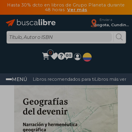
Hasta 30% dcto en libros de Grupo Planeta durante
48 horas
Ver más
Enviar a
Bogota, Cundinamarca
0
MENÚ
Libros recomendados para ti
Libros más vendi