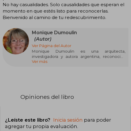
No hay casualidades. Solo causalidades que esperan el
momento en que estés listo para reconocerlas.
Bienvenido al camino de tu redescubrimiento.
Monique Dumoulin
(Autor)
Ver Página del Autor
Monique Dumoulin es una arquitecta,
investigadora y autora argentina, reconocida
Ver más
por su labor en la difusión de la geometría
sagrada y su aplicación al desarrollo personal, la
espiritualidad y la comprensión de los patrones
presentes en la naturaleza. Nació el 18 de julio
de 1953 en Buenos Aires y se graduó como
arquitecta en la Universidad de Buenos Aires
(UBA) en 1979. A partir de 2001 orientó su carrera
Opiniones del libro
hacia el estudio de la geometría sagrada,
integrando conocimientos de arquitectura,
simbolismo y diversas disciplinas
complementarias.
¿Leíste este libro?
Inicia sesión
para poder
Fue cocreadora de la Escuela de Geometría
agregar tu propia evaluación
.
Sagrada del Sur del Mundo y posteriormente