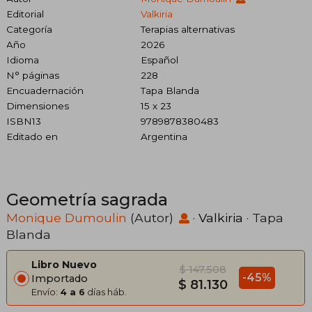
Editorial
Valkiria
Categoría
Terapias alternativas
Año
2026
Idioma
Español
N° páginas
228
Encuadernación
Tapa Blanda
Dimensiones
15 x 23
ISBN13
9789878380483
Editado en
Argentina
Geometría sagrada
Monique Dumoulin
(Autor)
·
Valkiria
· Tapa
Blanda
Libro Nuevo
$ 147.508
-45%
Importado
$ 81.130
Envío:
4 a 6
días háb.