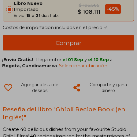
Libro Nuevo
$ 196.565
-45%
Importado
$ 108.111
Envío:
15 a 21
días háb.
Costos de importación incluídos en el precio ✅
Comprar
¡Envío Gratis!
Llega entre
el 01 Sep
y
el 10 Sep
a
Bogota, Cundinamarca
.
Seleccionar ubicación
Agregar a lista de
Comparte y gana
deseos
dinero
Reseña del libro "Ghibli Recipe Book (en
Inglés)"
Create 40 delicious dishes from your favourite Studio
Ghibli films! 40 recipes inspired by the masterpieces of