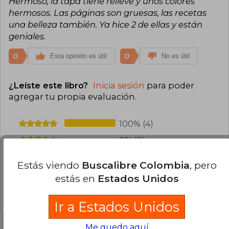
Hermoso, la tapa tiene relieve y unos colores
hermosos. Las páginas son gruesas, las recetas
una belleza también. Ya hice 2 de ellas y están
geniales.
0
0
Esta opinión es útil
No es útil
¿Leíste este libro?
Inicia sesión
para poder
agregar tu propia evaluación
.
100% (4)
0% (0)
0% (0)
Estás viendo
Buscalibre Colombia
, pero
0% (0)
estás en
Estados Unidos
0% (0)
Ir a Estados Unidos
Me quedo aquí