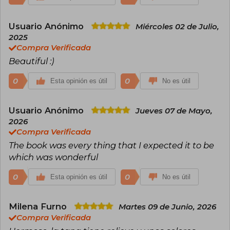
Usuario Anónimo
Miércoles 02 de Julio,
2025
Compra Verificada
Beautiful :)
0
0
Esta opinión es útil
No es útil
Usuario Anónimo
Jueves 07 de Mayo,
2026
Compra Verificada
The book was every thing that I expected it to be
which was wonderful
0
0
Esta opinión es útil
No es útil
Milena Furno
Martes 09 de Junio, 2026
Compra Verificada