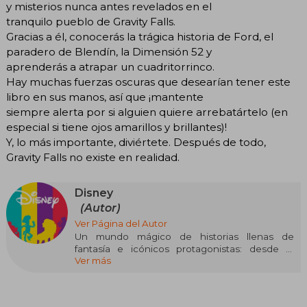
y misterios nunca antes revelados en el
tranquilo pueblo de Gravity Falls.
Gracias a él, conocerás la trágica historia de Ford, el
paradero de Blendín, la Dimensión 52 y
aprenderás a atrapar un cuadritorrinco.
Hay muchas fuerzas oscuras que desearían tener este
libro en sus manos, así que ¡mantente
siempre alerta por si alguien quiere arrebatártelo (en
especial si tiene ojos amarillos y brillantes)!
Y, lo más importante, diviértete. Después de todo,
Gravity Falls no existe en realidad.
Disney
(Autor)
Ver Página del Autor
Un mundo mágico de historias llenas de
fantasía e icónicos protagonistas: desde el
Ver más
ratoncito más famoso del mundo, pasando por
los increíbles superhéroes de Marvel, hasta
valientes princesas y un sinfín de personajes de
películas y series únicas.