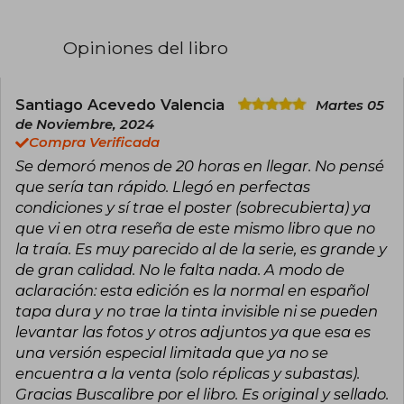
Un universo de libros para dejar volar la
imaginación, grandes colecciones con las que
Opiniones del libro
aprender, divertirse y vivir emocionantes
aventuras en las que todo es posible.
Entretenimiento asegurado para todas las
edades con los clásicos de siempre y las últimas
Santiago Acevedo Valencia
Martes 05
novedades: con Disney todos los sueños se
de Noviembre, 2024
hacen realidad.
Compra Verificada
Se demoró menos de 20 horas en llegar. No pensé
que sería tan rápido. Llegó en perfectas
condiciones y sí trae el poster (sobrecubierta) ya
que vi en otra reseña de este mismo libro que no
la traía. Es muy parecido al de la serie, es grande y
de gran calidad. No le falta nada. A modo de
aclaración: esta edición es la normal en español
tapa dura y no trae la tinta invisible ni se pueden
levantar las fotos y otros adjuntos ya que esa es
una versión especial limitada que ya no se
encuentra a la venta (solo réplicas y subastas).
Gracias Buscalibre por el libro. Es original y sellado.