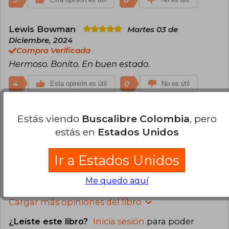
Lewis Bowman
Martes 03 de
Diciembre, 2024
Compra Verificada
Hermoso. Bonito. En buen estado.
4
0
Esta opinión es útil
No es útil
Joaquín Vargas
Sábado 07 de
Estás viendo
Buscalibre Colombia
, pero
Diciembre, 2024
estás en
Estados Unidos
Compra Verificada
Excelente producto, muy bueno
Ir a Estados Unidos
4
0
Esta opinión es útil
No es útil
Me quedo aquí
Cargar más opiniones del libro
¿Leíste este libro?
Inicia sesión
para poder