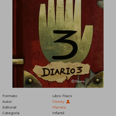
Formato
Libro Físico
Autor
Disney
Editorial
Planeta
Categoría
Infantil