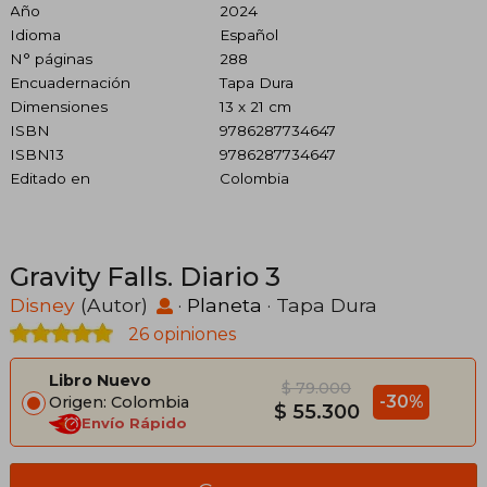
Año
2024
Idioma
Español
N° páginas
288
Encuadernación
Tapa Dura
Dimensiones
13 x 21 cm
ISBN
9786287734647
ISBN13
9786287734647
Editado en
Colombia
Gravity Falls. Diario 3
Disney
(Autor)
·
Planeta
· Tapa Dura
26 opiniones
Libro Nuevo
$ 79.000
-30%
Origen: Colombia
$ 55.300
Envío Rápido