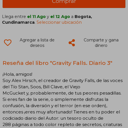
Comprar
Llega entre
el 11 Ago
y
el 12 Ago
a
Bogota,
Cundinamarca
.
Seleccionar ubicación
Agregar a lista de
Comparte y gana
deseos
dinero
Reseña del libro "Gravity Falls. Diario 3"
¡Hola, amigos!
Soy Alex Hirsch, el creador de Gravity Falls, de las voces
del Tío Stan, Soos, Bill Clave, el Viejo
McGucket y, probablemente, de tus peores pesadillas.
Si eres fan de la serie, o simplemente disfrutas la
confusión, la diversión y el terror (en ese orden),
entonces ¡eres muy afortunado! Tienes en tu poder el
codiciado diario del Autor: un tesoro oculto de
288 páginas a todo color repleto de secretos, criaturas