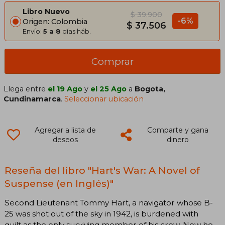
Libro Nuevo
$ 39.900
-6%
Origen: Colombia
$ 37.506
Envío:
5 a 8
días háb.
Comprar
Llega entre
el 19 Ago
y
el 25 Ago
a
Bogota,
Cundinamarca
.
Seleccionar ubicación
Agregar a lista de
Comparte y gana
deseos
dinero
Reseña del libro "Hart's War: A Novel of
Suspense (en Inglés)"
Second Lieutenant Tommy Hart, a navigator whose B-
25 was shot out of the sky in 1942, is burdened with
guilt as the only surviving member of his crew. Now he