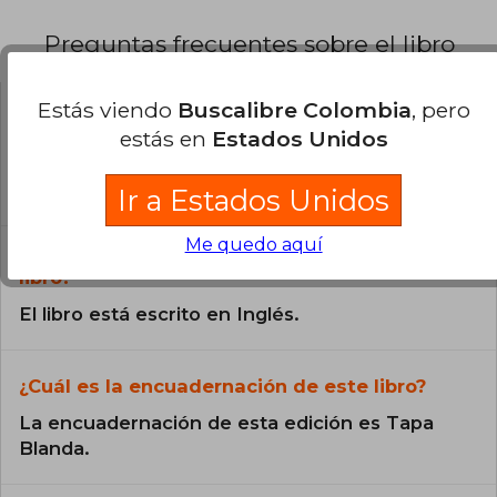
Preguntas frecuentes sobre el libro
Estás viendo
Buscalibre Colombia
, pero
¿El libro es original?
estás en
Estados Unidos
Todos los libros de nuestro
catálogo son Originales.
Ir a Estados Unidos
Me quedo aquí
¿En qué Idioma está escrito el
libro?
El libro está escrito en Inglés.
¿Cuál es la encuadernación de este libro?
La encuadernación de esta edición es Tapa
Blanda.