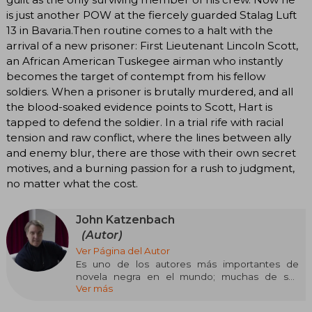
is just another POW at the fiercely guarded Stalag Luft
13 in Bavaria.Then routine comes to a halt with the
arrival of a new prisoner: First Lieutenant Lincoln Scott,
an African American Tuskegee airman who instantly
becomes the target of contempt from his fellow
soldiers. When a prisoner is brutally murdered, and all
the blood-soaked evidence points to Scott, Hart is
tapped to defend the soldier. In a trial rife with racial
tension and raw conflict, where the lines between ally
and enemy blur, there are those with their own secret
motives, and a burning passion for a rush to judgment,
no matter what the cost.
John Katzenbach
(Autor)
Ver Página del Autor
Es uno de los autores más importantes de
novela negra en el mundo; muchas de sus
Ver más
novelas han sido adaptadas al cine y a la
televisión. Posee también una larga trayectoria