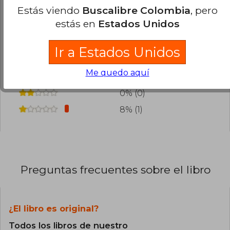
¿Leíste este libro?
Inicia sesión
para poder
Estás viendo
Buscalibre Colombia
, pero
agregar tu propia evaluación
.
estás en
Estados Unidos
77% (10)
Ir a Estados Unidos
15% (2)
Me quedo aquí
0% (0)
0% (0)
8% (1)
Preguntas frecuentes sobre el libro
¿El libro es original?
Todos los libros de nuestro