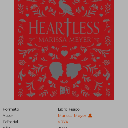
Formato
Libro Físico
Autor
Marissa Meyer
Editorial
VRYA
Año
2024