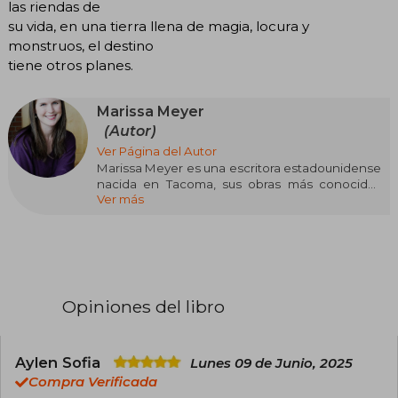
las riendas de
su vida, en una tierra llena de magia, locura y
monstruos, el destino
tiene otros planes.
Marissa Meyer
(Autor)
Ver Página del Autor
Marissa Meyer es una escritora estadounidense
nacida en Tacoma, sus obras más conocidas
Ver más
son las novelas Cinder y Winter primer y ante
penúltimo libro de la saga literaria futurista
Crónicas Lunares.
Meyer nació en Tacoma y asistió a la Pacific
Lutheran University, donde se tituló en escritura
creativa. Antes de escribir Cinder, Meyer trabajó
Opiniones del libro
como editora de libros durante cinco años y
escribió relatos de ficción basados en el manga
Sailor Moon con el seudónimo de Alicia Blade.
Aylen Sofia
Lunes 09 de Junio, 2025
Meyer asegura que se inspiró para escribir
Compra Verificada
Cinder después de participar en un concurso