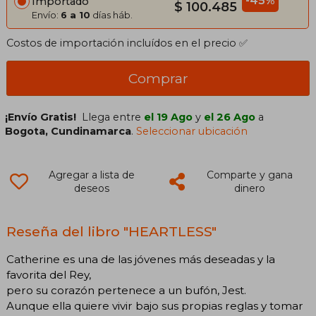
-45%
Importado
$ 100.485
Envío:
6 a 10
días háb.
Costos de importación incluídos en el precio ✅
Comprar
¡Envío Gratis!
Llega entre
el 19 Ago
y
el 26 Ago
a
Bogota, Cundinamarca
.
Seleccionar ubicación
Agregar a lista de
Comparte y gana
deseos
dinero
Reseña del libro "HEARTLESS"
Catherine es una de las jóvenes más deseadas y la
favorita del Rey,
pero su corazón pertenece a un bufón, Jest.
Aunque ella quiere vivir bajo sus propias reglas y tomar