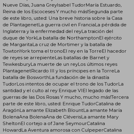
Nueve Días, Juana GreyIsabel TudorMaría Estuardo,
Reina de los Escoceses Y mucho más!Segunda parte
de este libro, usted: Una breve historia sobre la Casa
de PlantagenetLa guerra civil en FranciaLa pérdida de
Inglaterra y la enfermedad del reyLa traición del
duque de YorkLa batalla de NorthamptonEl ejército
de MargaritaLa cruz de Mortimer y la batalla de
TowtonYork toma el tronoEl rey en la TorreEl hacedor
de reyes se arrepienteLas batallas de Barnet y
TewkesburyLa muerte de un reyLos últimos reyes
PlantagenetRicardo III y los príncipes en la TorreLa
batalla de BosworthLa fundación de la dinastía
TudorLos intentos de ocupar el trono de los TudorLa
santidad y el culto al rey Enrique VIEl legado de las
guerras de las Dos Rosas Y mucho, mucho más!Tercera
parte de este libro, usted: Enrique TudorCatalina de
AragónLa amante Elizabeth BlountLa amante María
BolenaAna BolenaAna de CléverisLa amante Mary
SheltonEl cortejo a of Jane SeymourCatalina
HowardLa Aventura amorosa con CulpeperCatalina