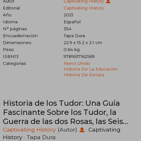
Autor
Captivating History
Editorial
Captivating History
Año
2021
Idioma
Español
N° páginas
354
Encuadernación
Tapa Dura
Dimensiones
22.9 x 15.2 x 2.1 cm
Peso
0.64 kg.
ISBN13
9781637162569
Categorías
Reino Unido
Historia De La Educación
Historia De Europa
Historia de los Tudor: Una Guía
Fascinante Sobre los Tudor, la
Guerra de las dos Rosas, las Seis
Esposas de Enrique Viii y la Vida de
Captivating History
(Autor)
·
Captivating
History
· Tapa Dura
Isabel