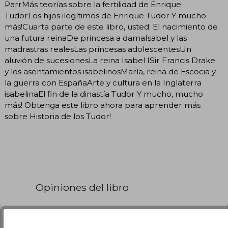
ParrMás teorías sobre la fertilidad de Enrique
TudorLos hijos ilegítimos de Enrique Tudor Y mucho
más!Cuarta parte de este libro, usted: El nacimiento de
una futura reinaDe princesa a damaIsabel y las
madrastras realesLas princesas adolescentesUn
aluvión de sucesionesLa reina Isabel ISir Francis Drake
y los asentamientos isabelinosMaría, reina de Escocia y
la guerra con EspañaArte y cultura en la Inglaterra
isabelinaEl fin de la dinastía Tudor Y mucho, mucho
más! Obtenga este libro ahora para aprender más
sobre Historia de los Tudor!
Opiniones del libro
¿Leíste este libro?
Inicia sesión
para poder