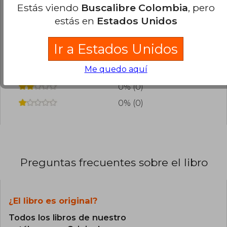
Estás viendo
Buscalibre Colombia
, pero
agregar tu propia evaluación
.
estás en
Estados Unidos
0% (0)
Ir a Estados Unidos
0% (0)
Me quedo aquí
0% (0)
0% (0)
0% (0)
Preguntas frecuentes sobre el libro
¿El libro es original?
Todos los libros de nuestro