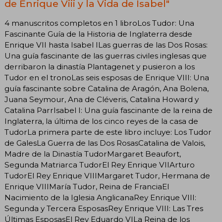
de Enrique Viii y la Vida de Isabel"
4 manuscritos completos en 1 libroLos Tudor: Una
Fascinante Guía de la Historia de Inglaterra desde
Enrique VII hasta Isabel ILas guerras de las Dos Rosas:
Una guía fascinante de las guerras civiles inglesas que
derribaron la dinastía Plantagenet y pusieron a los
Tudor en el tronoLas seis esposas de Enrique VIII: Una
guía fascinante sobre Catalina de Aragón, Ana Bolena,
Juana Seymour, Ana de Cléveris, Catalina Howard y
Catalina ParrIsabel I: Una guía fascinante de la reina de
Inglaterra, la última de los cinco reyes de la casa de
TudorLa primera parte de este libro incluye: Los Tudor
de GalesLa Guerra de las Dos RosasCatalina de Valois,
Madre de la Dinastía TudorMargaret Beaufort,
Segunda Matriarca TudorEl Rey Enrique VIIArturo
TudorEl Rey Enrique VIIIMargaret Tudor, Hermana de
Enrique VIIIMaría Tudor, Reina de FranciaEl
Nacimiento de la Iglesia AnglicanaRey Enrique VIII:
Segunda y Tercera EsposasRey Enrique VIII: Las Tres
Últimas EsposasEl Rey Eduardo VILa Reina de los