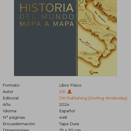
Formato
Libro Físico
Autor
DK
Editorial
DK Publishing (Dorling Kindersley)
Año
2024
Idioma
Español
N° páginas
448
Encuadernación
Tapa Dura
Dimensiones
25 x 30 cm