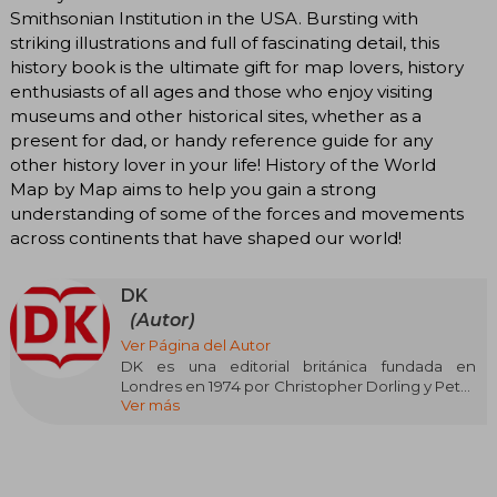
Smithsonian Institution in the USA. Bursting with
striking illustrations and full of fascinating detail, this
history book is the ultimate gift for map lovers, history
enthusiasts of all ages and those who enjoy visiting
museums and other historical sites, whether as a
present for dad, or handy reference guide for any
other history lover in your life! History of the World
Map by Map aims to help you gain a strong
understanding of some of the forces and movements
across continents that have shaped our world!
DK
(Autor)
Ver Página del Autor
DK es una editorial británica fundada en
Londres en 1974 por Christopher Dorling y Peter
Ver más
Kindersley, reconocida mundialmente por sus
libros ilustrados de alto impacto visual. Su estilo
característico combina textos claros y concisos
con un abundante uso de imágenes, fotografías
y diagramas, lo que la convirtió en pionera