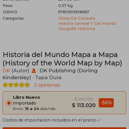
Peso
0.57 kg.
ISBN13
9780593958667
Categorías
Obras De Consulta
Historia General Y Del Mundo
Geografía Histórica
Historia del Mundo Mapa a Mapa
(History of the World Map by Map)
DK
(Autor)
·
DK Publishing (Dorling
Kindersley)
· Tapa Dura
3 opiniones
Libro Nuevo
$ 251.155
-55%
Importado
$ 113.020
Envío:
15 a 24
días háb.
Costos de importación incluídos en el precio ✅