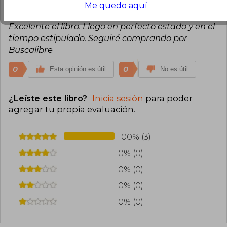
Diego Rocca
Jueves 07 de Agosto, 2025
Me quedo aquí
Compra Verificada
Excelente el libro. Llego en perfecto estado y en el
tiempo estipulado. Seguiré comprando por
Buscalibre
0
0
Esta opinión es útil
No es útil
¿Leíste este libro?
Inicia sesión
para poder
agregar tu propia evaluación
.
100% (3)
0% (0)
0% (0)
0% (0)
0% (0)