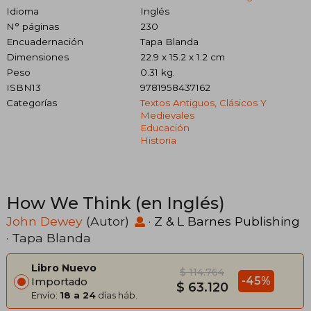
Idioma
Inglés
N° páginas
230
Encuadernación
Tapa Blanda
Dimensiones
22.9 x 15.2 x 1.2 cm
Peso
0.31 kg.
ISBN13
9781958437162
Categorías
Textos Antiguos, Clásicos Y
Medievales
Educación
Historia
How We Think (en Inglés)
John Dewey
(Autor)
·
Z & L Barnes Publishing
· Tapa Blanda
Libro Nuevo
$ 114.764
-45%
Importado
$ 63.120
Envío:
18 a 24
días háb.