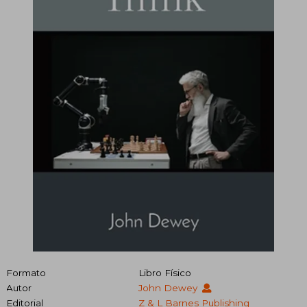
Formato
Libro Físico
Autor
John Dewey
Editorial
Z & L Barnes Publishing