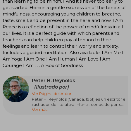
than learning to be mindful. And it's never too early to
get started. Here is a gentle expression of the tenets of
mindfulness, encouraging young children to breathe,
taste, smell, and be present in the here and now. I Am
Peace is a reflection of the power of mindfulness in all
our lives. It is a perfect guide with which parents and
teachers can help children pay attention to their
feelings and learn to control their worry and anxiety.
Includes a guided meditation. Also available: I Am Me I
Am Yoga I Am One I Am Human I Am Love I Am
Courage I Am . . . A Box of Goodness!
Peter H. Reynolds
(Ilustrado por)
Ver Página del Autor
Peter H. Reynolds (Canadá, 1961) es un escritor e
ilustrador de literatura infantil, conocido por sus
Ver más
libros que inspiran la creatividad, la
autoexpresión y la confianza en uno mismo.
Fundador de FableVision, una compañía
dedicada a la educación y la narración visual, ha
sido reconocido por su estilo artístico distintivo