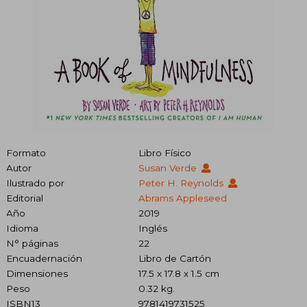
Formato
Libro Físico
Autor
Susan Verde
Ilustrado por
Peter H. Reynolds
Editorial
Abrams Appleseed
Año
2019
Idioma
Inglés
N° páginas
22
Encuadernación
Libro de Cartón
Dimensiones
17.5 x 17.8 x 1.5 cm
Peso
0.32 kg.
ISBN13
9781419731525