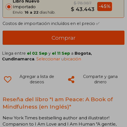
Libro Nuevo
$ 78.987
-45%
Importado
$ 43.443
Envío:
16 a 22
días háb.
Costos de importación incluídos en el precio ✅
Comprar
Llega entre
el 02 Sep
y
el 11 Sep
a
Bogota,
Cundinamarca
.
Seleccionar ubicación
Agregar a lista de
Comparte y gana
deseos
dinero
Reseña del libro "I am Peace: A Book of
Mindfulness (en Inglés)"
New York Times bestselling author and illustrator!
Companion to I Am Love and I Am Human "A gentle,