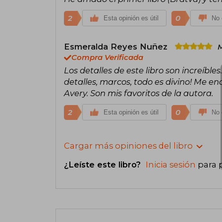
2
0
Esta opinión es útil
No 
Esmeralda Reyes Nuñez
M
Compra Verificada
Los detalles de este libro son increíbles
detalles, marcos, todo es divino! Me e
Avery. Son mis favoritos de la autora.
2
0
Esta opinión es útil
No 
Cargar más opiniones del libro
¿Leíste este libro?
Inicia sesión
para 