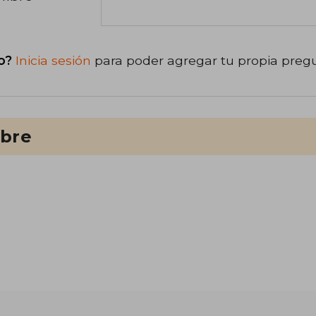
o?
Inicia sesión
para poder agregar tu propia preg
ibre