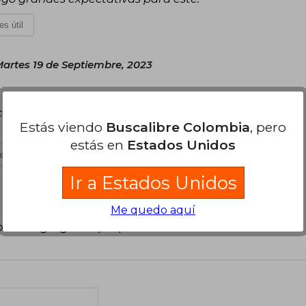
es útil
artes 19 de Septiembre, 2023
. Tiene bordes rojos, tiene como 5-6 ilustraciones,
ncanta. De igual forma amo la pareja de Vlad y
Estás viendo
Buscalibre Colombia
, pero
estás en
Estados Unidos
es útil
Ir a Estados Unidos
Me quedo aquí
poder agregar tu propia evaluación
.