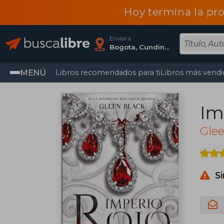
Hoy termina la pr
Enviar a
Bogota, Cundinamarca
MENÚ
Libros recomendados para ti
Libros más vendi
Im
Glee
S