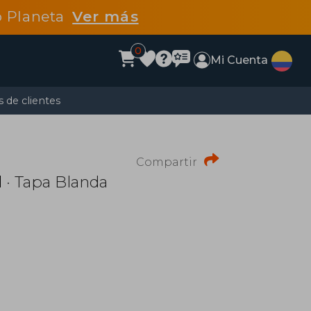
po Planeta
Ver más
0
Mi Cuenta
 de clientes
Compartir
l
· Tapa Blanda