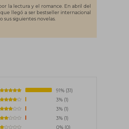
r la lectura y el romance. En abril del
que llegó a ser bestseller internacional
 sus siguientes novelas.
 vive en New York, rodeada de amigos
a, fanática de las redes sociales, y de
res aliados: una taza de café y miles de
abla hispana, pues varias de sus novelas
gués.
91% (31)
3% (1)
3% (1)
3% (1)
0% (0)