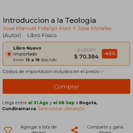
Introduccion a la Teologia
Jose Manuel Fidalgo Alaiz Y Jose Morales
(Autor) · · Libro Físico
Libro Nuevo
$ 127.971
-45%
Importado
$ 70.384
Envío:
13 a 18
días háb.
Costos de importación incluídos en el precio ✅
Comprar
Llega entre
el 31 Ago
y
el 08 Sep
a
Bogota,
Cundinamarca
.
Seleccionar ubicación
Agregar a lista de
Comparte y gana
deseos
dinero