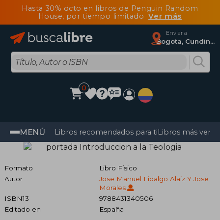
Hasta 30% dcto en libros de Penguin Random
House, por tiempo limitado
Ver más
Enviar a
Bogota, Cundinamarca
0
MENÚ
Libros recomendados para ti
Libros más vendi
Formato
Libro Físico
Autor
Jose Manuel Fidalgo Alaiz Y Jose
Morales
ISBN13
9788431340506
Editado en
España