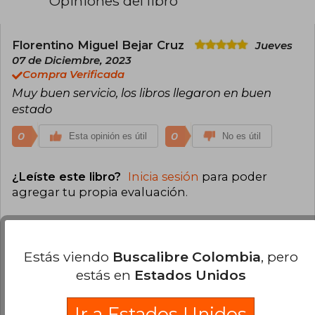
Opiniones del libro
Florentino Miguel Bejar Cruz
Jueves
07 de Diciembre, 2023
Compra Verificada
Muy buen servicio, los libros llegaron en buen
estado
0
0
Esta opinión es útil
No es útil
¿Leíste este libro?
Inicia sesión
para poder
agregar tu propia evaluación
.
100% (1)
0% (0)
Estás viendo
Buscalibre Colombia
, pero
estás en
Estados Unidos
0% (0)
0% (0)
Ir a Estados Unidos