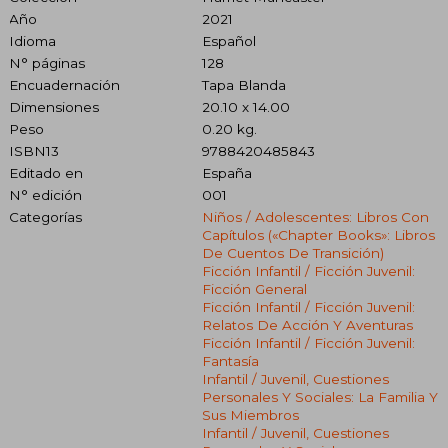
Año
2021
Idioma
Español
N° páginas
128
Encuadernación
Tapa Blanda
Dimensiones
20.10 x 14.00
Peso
0.20 kg.
ISBN13
9788420485843
Editado en
España
N° edición
001
Categorías
Niños / Adolescentes: Libros Con
Capítulos («chapter Books»: Libros
De Cuentos De Transición)
Ficción Infantil / Ficción Juvenil:
Ficción General
Ficción Infantil / Ficción Juvenil:
Relatos De Acción Y Aventuras
Ficción Infantil / Ficción Juvenil:
Fantasía
Infantil / Juvenil, Cuestiones
Personales Y Sociales: La Familia Y
Sus Miembros
Infantil / Juvenil, Cuestiones