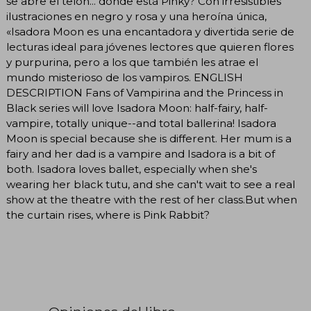
se abre el telón... dónde está Pinky? Con irresistibles
ilustraciones en negro y rosa y una heroína única,
«Isadora Moon es una encantadora y divertida serie de
lecturas ideal para jóvenes lectores que quieren flores
y purpurina, pero a los que también les atrae el
mundo misterioso de los vampiros. ENGLISH
DESCRIPTION Fans of Vampirina and the Princess in
Black series will love Isadora Moon: half-fairy, half-
vampire, totally unique--and total ballerina! Isadora
Moon is special because she is different. Her mum is a
fairy and her dad is a vampire and Isadora is a bit of
both. Isadora loves ballet, especially when she's
wearing her black tutu, and she can't wait to see a real
show at the theatre with the rest of her class.But when
the curtain rises, where is Pink Rabbit?