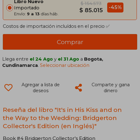
Libro Nuevo
$ 154.573
-45%
Importado
$ 85.015
Envío:
9 a 13
días háb.
Costos de importación incluídos en el precio ✅
Comprar
Llega entre
el 24 Ago
y
el 31 Ago
a
Bogota,
Cundinamarca
.
Seleccionar ubicación
Agregar a lista de
Comparte y gana
deseos
dinero
Reseña del libro "It's in His Kiss and on
the Way to the Wedding: Bridgerton
Collector's Edition (en Inglés)"
Book #4 Bridgerton Collector's Edition