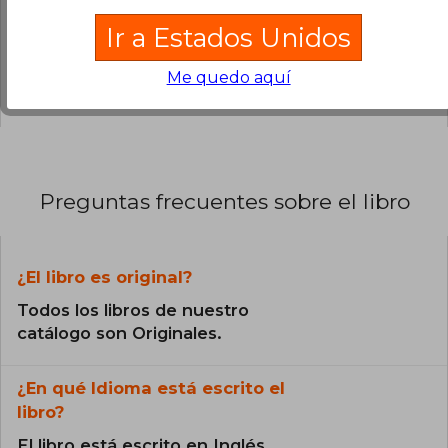
exitosa adaptación de Netflix Los Bridgerton,
0% (0)
llevando su universo literario a un público aún
Ir a Estados Unidos
más amplio.
0% (0)
Me quedo aquí
0% (0)
Preguntas frecuentes sobre el libro
¿El libro es original?
Todos los libros de nuestro
catálogo son Originales.
¿En qué Idioma está escrito el
libro?
El libro está escrito en Inglés.