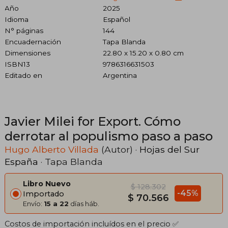
Año
2025
Idioma
Español
N° páginas
144
Encuadernación
Tapa Blanda
Dimensiones
22.80 x 15.20 x 0.80 cm
ISBN13
9786316631503
Editado en
Argentina
Javier Milei for Export. Cómo
derrotar al populismo paso a paso
Hugo Alberto Villada
(Autor) ·
Hojas del Sur
España
· Tapa Blanda
Libro Nuevo
$ 128.302
-45%
Importado
$ 70.566
Envío:
15 a 22
días háb.
Costos de importación incluídos en el precio ✅