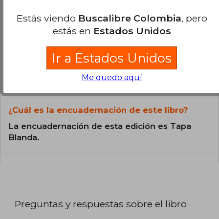
Todos los libros de nuestro
Estás viendo
Buscalibre Colombia
, pero
catálogo son Originales.
estás en
Estados Unidos
¿En qué Idioma está escrito el
Ir a Estados Unidos
libro?
Me quedo aquí
El libro está escrito en Español.
¿Cuál es la encuadernación de este libro?
La encuadernación de esta edición es Tapa
Blanda.
Preguntas y respuestas sobre el libro